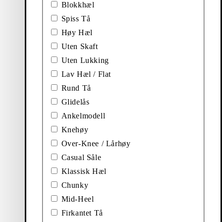
Pris :
1 599
kr
Blokkhæl
Svart, Skinn
Spiss Tå
Høy Hæl
Uten Skaft
Uten Lukking
Lav Hæl / Flat
Rund Tå
Glidelås
Ankelmodell
Se
Hæler
Knehøy
Legg til favoritt: IZZY SANDALER (Svart, Skinn)
Legg til favoritt: ELVINA AN
Over-Knee / Lårhøy
New Edition
Izzy Sandaler
Elvina Ankel Boots
Casual Såle
Pris :
Pris :
1 099
kr
2 099
kr
Klassisk Hæl
Svart, Skinn
Brun, Brush Off Lær
Chunky
Legg til favoritt: ELVINA ANKEL BOOTS (Svart, Skinn)
Mid-Heel
New Edition
Elvina Ankel Boots
Firkantet Tå