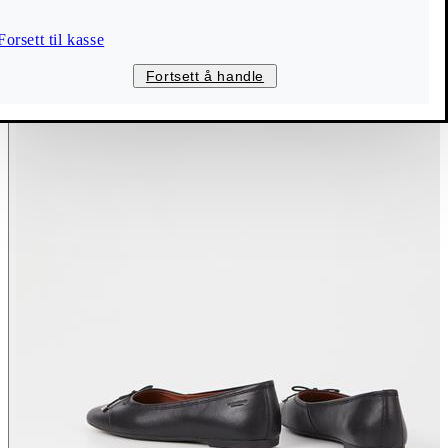
Forsett til kasse
Fortsett å handle