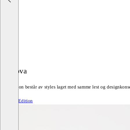
Kenova
En Edition består av styles laget med samme lest og designkonse
Se hele Edition