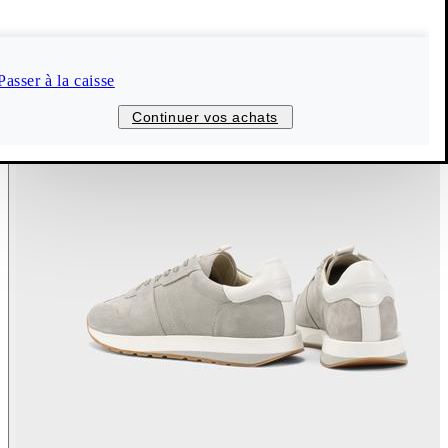
Passer à la caisse
Continuer vos achats