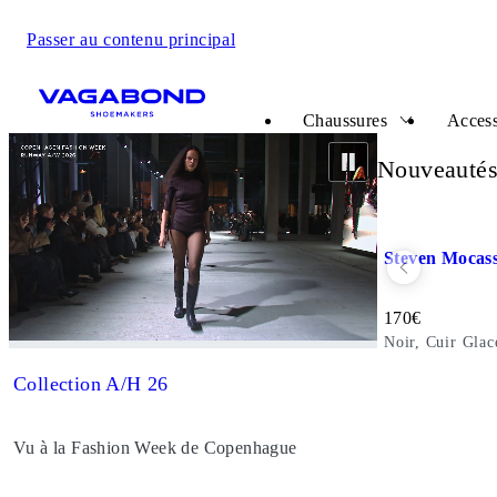
Passer au contenu principal
Start page
Chaussures
Access
Homme
Nouveauté
Ajouter aux fa
Steven Mocass
Prix de vente:
170
€
Noir, Cuir Glac
Collection A/H 26
Vu à la Fashion Week de Copenhague