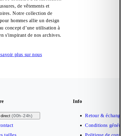
ussures, de vêtements et
oires. Notre collection de
pour hommes allie un design
au concept d’une utilisation à
en s'inspirant de nos archives.
savoir plus sur nous
re
Info
Retour & échange
(00h-24h)
direct
contact
Conditions générales de
s tailles
Politique de confidential