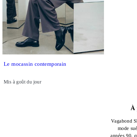
Le mocassin contemporain
Mis à goût du jour
À 
Vagabond S
mode sué
années 90, q