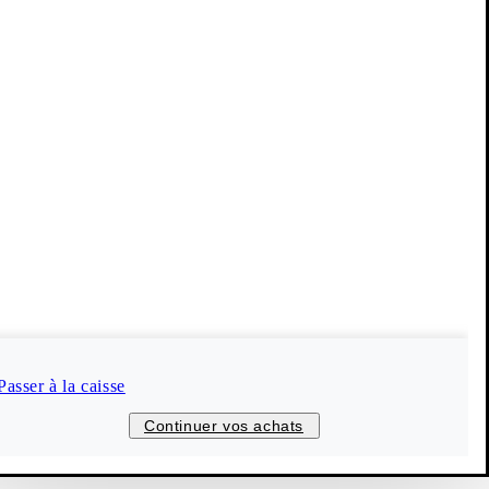
Vagabond Shoemakers
Our payment methods
Follow us
Monaco (EUR)
Passer à la caisse
© 2026 Vagabond International
Continuer vos achats