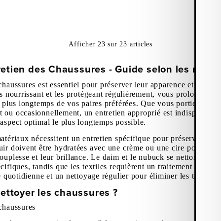
Afficher
23
sur
23
articles
retien des Chaussures - Guide selon les matér
chaussures est essentiel pour préserver leur apparence et leur fo
es nourrissant et les protégeant régulièrement, vous prolongerez 
ez plus longtemps de vos paires préférées. Que vous portiez vos 
 ou occasionnellement, un entretien approprié est indispensable
 aspect optimal le plus longtemps possible.
atériaux nécessitent un entretien spécifique pour préserver leur
uir doivent être hydratées avec une crème ou une cire pour cuir 
ouplesse et leur brillance. Le daim et le nubuck se nettoient ave
cifiques, tandis que les textiles requièrent un traitement imperm
re quotidienne et un nettoyage régulier pour éliminer les taches et
ttoyer les chaussures ?
 chaussures