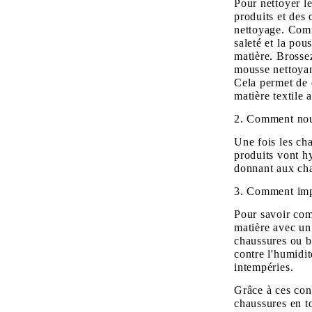
Pour nettoyer l
produits et des
nettoyage. Comm
saleté et la pou
matière. Brosse
mousse nettoya
Cela permet de d
matière textile
2. Comment nour
Une fois les ch
produits vont hy
donnant aux cha
3. Comment imp
Pour savoir com
matière avec u
chaussures ou b
contre l'humidit
intempéries.
Grâce à ces cons
chaussures en t