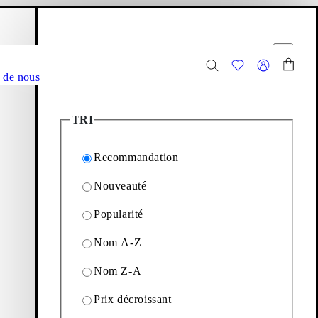
anier
Filtres
r
Fermer
 de nous
23
Articles
TRI
Recommandation
 après saison. Nettoyez et
Nouveauté
xtile.
Popularité
rushes and Tools
Nom A-Z
Nom Z-A
Filtrage & tri
Prix décroissant