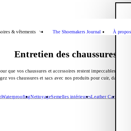
P
Ferme
oires & vêtements
The Shoemakers Journal
À propos
Entretien des chaussures
 pour que vos chaussures et accessoires restent impeccables, saison
gez vos chaussures et sacs avec nos produits pour cuir, daim et te
m
Waterproofing
Nettoyage
Semelles intérieures
Leather Care
Shoe B