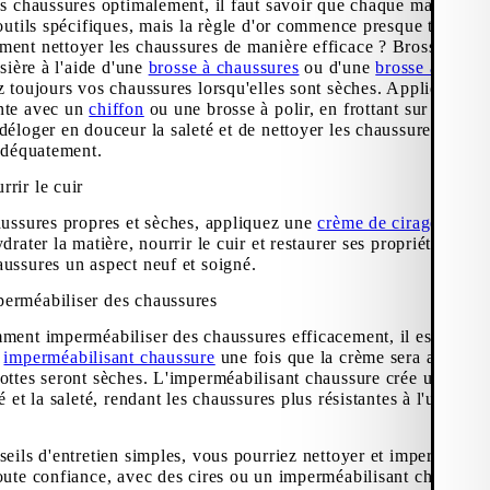
es chaussures optimalement, il faut savoir que chaque matière re
 outils spécifiques, mais la règle d'or commence presque toujour
ent nettoyer les chaussures de manière efficace ? Brossez déli
ssière à l'aide d'une
brosse à chaussures
ou d'une
brosse à daim
,
z toujours vos chaussures lorsqu'elles sont sèches. Appliquez en
nte avec un
chiffon
ou une brosse à polir, en frottant sur toute l
éloger en douceur la saleté et de nettoyer les chaussures en cui
 adéquatement.
rir le cuir
aussures propres et sèches, appliquez une
crème de cirage
ou un
drater la matière, nourrir le cuir et restaurer ses propriétés natur
ussures un aspect neuf et soigné.
erméabiliser des chaussures
ment imperméabiliser des chaussures efficacement, il est importa
n
imperméabilisant chaussure
une fois que la crème sera absorbée
ottes seront sèches. L'imperméabilisant chaussure crée une barri
é et la saleté, rendant les chaussures plus résistantes à l'usure et
eils d'entretien simples, vous pourriez nettoyer et imperméabili
oute confiance, avec des cires ou un imperméabilisant chaussure