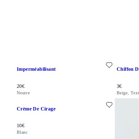
Ajouter aux favoris: IMPERMÉABILISANT (Neutre)
Ajouter au
Imperméabilisant
Chiffon D
Prix de vente:
Prix de ven
20
€
3
€
Neutre
Beige, Text
Ajouter aux favoris: CRÈME DE CIRAGE (Blanc)
Crème De Cirage
Prix de vente:
10
€
Blanc