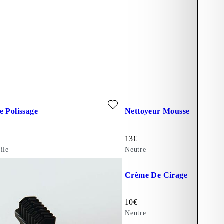
x favoris: CHIFFON DE POLISSAGE (Beige, Textile)
Ajouter aux favoris: NETTO
e Polissage
Nettoyeur Mousse
te:
Prix de vente:
13
€
ile
Neutre
Ajouter aux favoris: CRÈME 
Crème De Cirage
Prix de vente:
10
€
Neutre