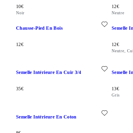
Prix de vente:
Prix de ven
10
€
12
€
Noir
Neutre
Ajouter aux favoris: CHAUSSE-PIED EN BOIS ()
Ajouter au
Chausse-Pied En Bois
Semelle I
Prix de vente:
Prix de ven
12
€
12
€
Neutre, Cu
Ajouter aux favoris: SEMELLE INTÉRIEURE EN CUIR 3/4 
Ajouter au
Semelle Intérieure En Cuir 3/4
Semelle I
Prix de vente:
Prix de ven
35
€
13
€
Gris
Ajouter aux favoris: SEMELLE INTÉRIEURE EN COTON (N
Semelle Intérieure En Coton
Prix de vente:
8
€