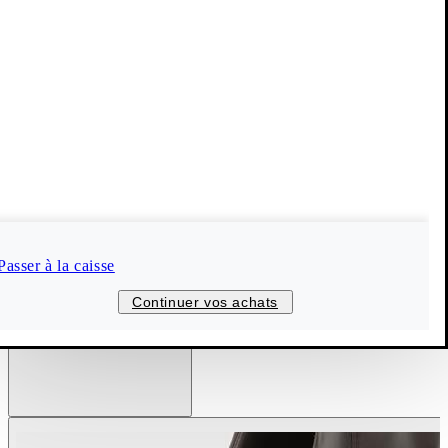
Passer à la caisse
Continuer vos achats