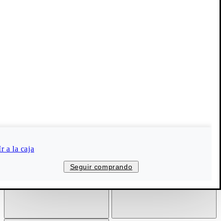
Ir a la caja
Seguir comprando