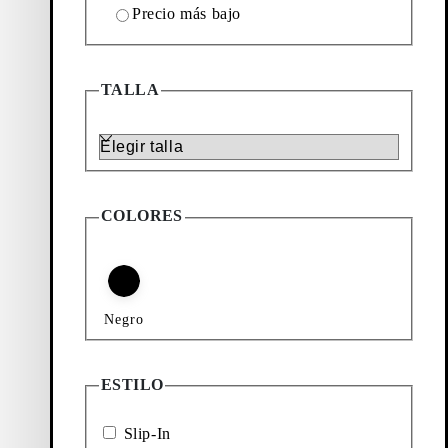
Precio más bajo
TALLA
Talla
COLORES
 suave y textil en
ina un diseño
Negro
iras, así como
ión fisherman,
ESTILO
ombre
.
Slip-In