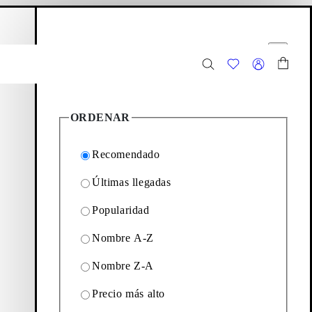
esta de la compra
Opciones de filtro
Cerrar
2
Productos
ORDENAR
Recomendado
Últimas llegadas
Popularidad
lip-ins deportivos hasta
Nombre A-Z
Nombre Z-A
Filtrar y ordenar
Precio más alto