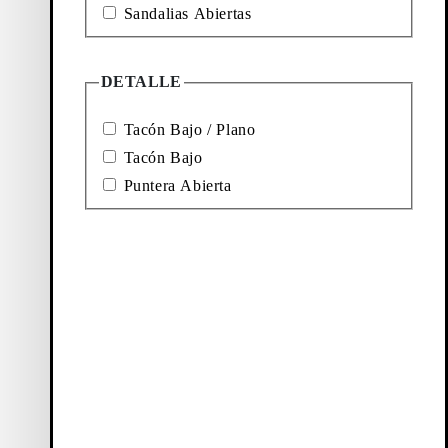
Sandalias Abiertas
a diario, que se
rts de lino y una
ancia.
O deja que
al por algo más
DETALLE
Tacón Bajo / Plano
e chunky
Tacón Bajo
Puntera Abierta
ural que requiere
l fin y al cabo,
gran diferencia.
ra el cuidado del