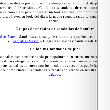
ond se define por un diseño contemporáneo y minimalista para usar 
an variedad de ocasiones.
Combina tus sandalias de cuero con unos sho
n un tono claro para conseguir un look informal con un toque de eleg
abiertas lleven tu look del día a la noche reemplazando la ropa inform
formal.
Grupos destacados de sandalias de hombre
alias Nate
– Sandalias abiertas y de tiras contemporáneas con un toqu
Sandalias Mason
– Elegantes slip-ins y sandalias de tiras
Cuida tus sandalias de piel
sandalias está confeccionada principalmente en cuero, un material nat
cial para alargar su vida útil y mantener el cuero suave y resistente.
A
er tus sandalias de cuero con los productos adecuados puede hacer una 
bre cómo cuidar tus sandalias y zapatos de verano en nuestra
guía pa
calzado
.