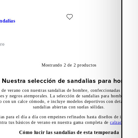
orito: MASON SANDALIAS (Negro, Cuero)
ndalias
ro
Mostrando
2
de
2
productos
Nuestra selección de sandalias para hombre
s de verano con nuestras sandalias de hombre, confeccionadas en cuero
es y negros atemporales. La selección de sandalias para hombre comb
 con un calce cómodo, e incluye modelos deportivos con detalles de t
sandalias abiertas con suelas sólidas
.
as para el día a día con empeines refinados hasta diseños de inspirac
ntra tus básicos de verano en nuestra gama completa de
calzado de h
Cómo lucir las sandalias de esta temporada