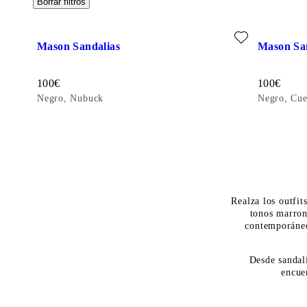
Borrar filtros
Añadir favorito: MASON SANDALIAS (Negro, Nubuck)
Añadir fav
Mason Sandalias
Mason Sa
Precio :
Precio :
100
€
100
€
Negro, Nubuck
Negro, Cue
Realza los outfit
tonos marron
contemporáneo
Desde sandali
encue