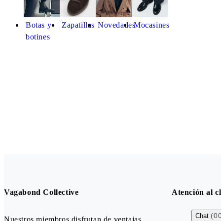
Botas y
Zapatillas
Novedades
Mocasines
botines
Vagabond Collective
Atención al cl
(0
Chat
Nuestros miembros disfrutan de ventajas