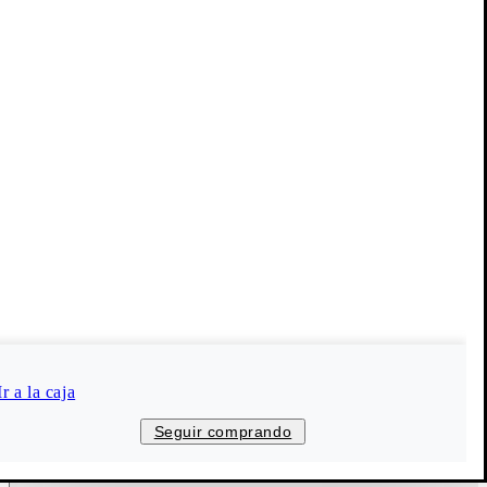
Ir a la caja
Seguir comprando