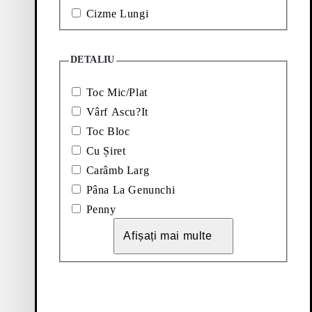
Eida Mocasini
Cizme Lungi
Preț:
240
€
DETALIU
Negru, Piele
Atelier
Toc Mic/Plat
Se afișează
4
din
4
articole
Vârf Ascu?It
Toc Bloc
Descoperă
Cu Șiret
Carâmb Larg
Pâna La Genunchi
Mocasini
Accesorii
Penny
Afișați mai multe
Balerini
Cizme