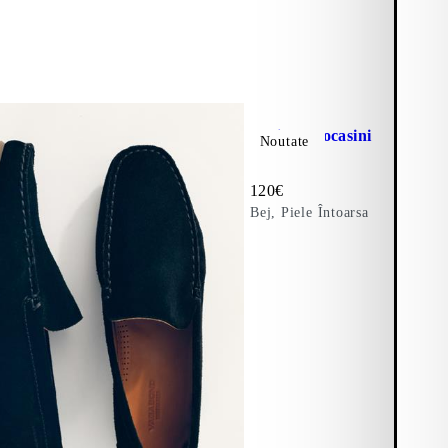
Adăugați la favorite: LARISSA
Larissa Mocasini
Noutate
Preț:
120
€
Bej, Piele Întoarsa