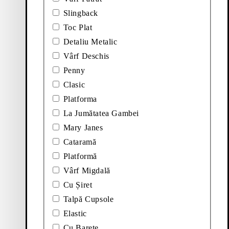
Slingback
Toc Plat
Detaliu Metalic
Vârf Deschis
Penny
Clasic
 MOCASINI (Negru, Piele)
Adăugați la favorite: ALEYA MOCASINI (Negru, P
Platforma
Aleya Mocasini
La Jumătatea Gambei
Mary Janes
Preț:
140
€
Cataramă
Negru, Piele
Platformă
SANDALE (Negru, Lacuit / Embosat)
Adăugați la favorite: EFFIE SANDALE (Maro, Piel
Vârf Migdală
Effie Sandale
Cu Șiret
Talpă Cupsole
Preț:
120
€
Elastic
Maro, Piele Împletită
Cu Barete