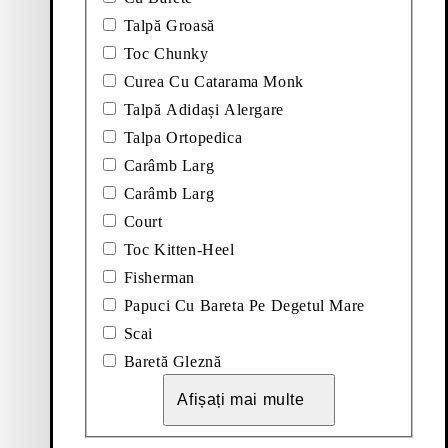
Talpă Groasă
OTINE (Negru, Piele/Comb)
Adăugați la favorite: VEGA CIZME (Negru, Piele
Vega Cizme
Toc Chunky
Noutate
Curea Cu Catarama Monk
Preț:
200
€
Talpă Adidași Alergare
Negru, Piele/Comb
Talpa Ortopedica
Carâmb Larg
SANDALE (Maro Închis, Împletit)
Adăugați la favorite: DANYA SANDALE (Negru, Î
Carâmb Larg
Danya Sandale
Noutate
Court
Toc Kitten-Heel
Preț:
120
€
Fisherman
Negru, Împletit
Papuci Cu Bareta Pe Degetul Mare
ANDALE CU TOC (Negru, Piele)
Adăugați la favorite: LARISSA MOCASINI (Maro, P
Scai
Larissa Mocasini
Baretă Gleznă
Afișați mai multe
Preț:
120
€
Maro, Piele Întoarsa