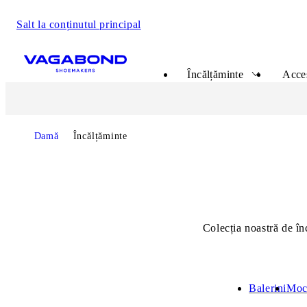
Salt la conținutul principal
Start page
Încălțăminte
Acce
Start page
Damă
Încălțăminte
Colecția noastră de în
Balerini
Moc