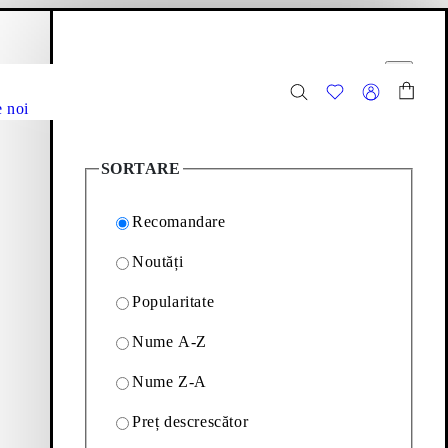
oș cumpărături
Opțiuni filtrare
e
Închide
 noi
435
Articole
SORTARE
Recomandare
Noutăți
Popularitate
scoperiți mai jos piese
Nume A-Z
Nume Z-A
 Marinărești
Cizme
Preț descrescător