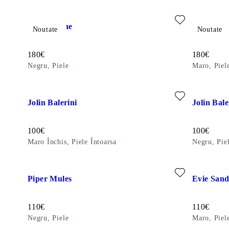
Adăugați la favorite: ILONA BOTINE (Negru, Piele)
Adăugați la
Ilona Botine
Ilona Bot
Noutate
Noutate
Preț:
Preț:
180
€
180
€
Negru, Piele
Maro, Piel
Adăugați la favorite: JOLIN BALERINI (Maro Închis, Piele În
Adăugați la
Jolin Balerini
Jolin Bale
Preț:
Preț:
100
€
100
€
Maro Închis, Piele Întoarsa
Negru, Pie
Adăugați la favorite: PIPER MULES (Negru, Piele)
Adăugați la
Piper Mules
Evie Sand
Preț:
Preț:
110
€
110
€
Negru, Piele
Maro, Piele