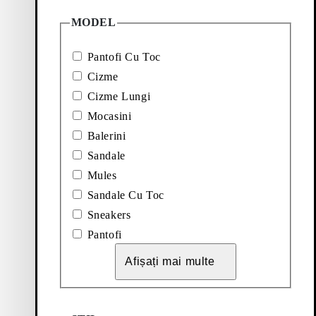
MODEL
Pantofi Cu Toc
Cizme
Cizme Lungi
Mocasini
Balerini
Sandale
Mules
Sandale Cu Toc
Sneakers
Pantofi
 PANTOFI CU TOC (Maro, Piele)
Adăugați la favorite: ALISSA PANTOFI CU TOC (
Alissa Pantofi Cu Toc
Afișați mai multe
New Edition
Preț:
120
€
Negru, Piele