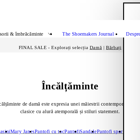
C
Închid
sorii & îmbrăcăminte
The Shoemakers Journal
Despre
FINAL SALE - Explorați selecția
Damă
|
Bărbați
Încălțăminte
călțăminte de damă este expresia unei măiestrii contemporane. De
clasice cu alură atemporală și stiluri statement.
asini
Mary Janes
Pantofi cu toc
Pantofi
Sandale
Pantofi sport
Pantofi