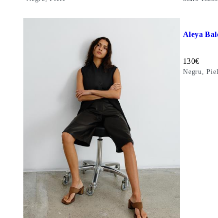
Adăugați la
Aleya Bal
Preț:
130
€
Negru, Pie