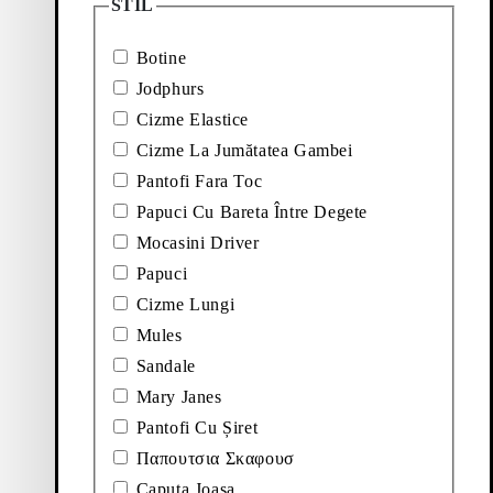
STIL
Adăugați la favorite: ELLIS CIZME LUNGI (Negr
Botine
Ellis Cizme Lungi
ndale
Noutate
Jodphurs
Cizme Elastice
Preț:
190
€
Cizme La Jumătatea Gambei
Negru, Piele/Comb
Pantofi Fara Toc
Papuci Cu Bareta Între Degete
OCASINI (Roşu Închis, Piele Polido)
Adăugați la favorite: LIVIA CIZME LUNGI (Negru
Livia Cizme Lungi
Mocasini Driver
Noutate
Papuci
Preț:
260
€
Cizme Lungi
Negru, Piele
Mules
Sandale
E BALERINI (Negru, Piele)
Adăugați la favorite: ALEYA BALERINI (Maro Înc
Mary Janes
Aleya Balerini
Noutate
Pantofi Cu Șiret
Παπουτσια Σκαφουσ
Preț:
140
€
Caputa Joasa
Maro Închis, Hair-On-Leather