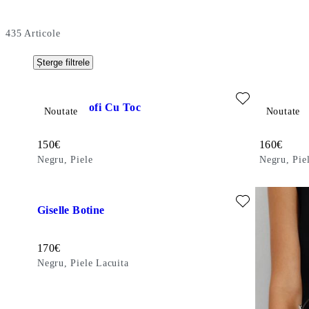
435
Articole
Șterge filtrele
Adăugați la favorite: ILONA PANTOFI CU TOC (Negru, Piel
Adăugați la
Ilona Pantofi Cu Toc
Mona Ci
Noutate
Noutate
Preț:
Preț:
150
€
160
€
Negru, Piele
Negru, Pie
Adăugați la favorite: GISELLE BOTINE (Negru, Piele Lacuit
Giselle Botine
Preț:
170
€
Negru, Piele Lacuita