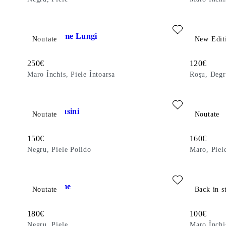
Adăugați la favorite: FREYA CIZME LUNGI (Maro Închis, Pie
Adăugați l
Freya Cizme Lungi
Alissa Pa
Noutate
New Edit
Preț:
Preț:
250
€
120
€
Maro Închis, Piele Întoarsa
Roşu, Degr
Adăugați la favorite: LINN MOCASINI (Negru, Piele Polido)
Adăugați la
Linn Mocasini
Linn Moca
Noutate
Noutate
Preț:
Preț:
150
€
160
€
Negru, Piele Polido
Maro, Piel
Adăugați la favorite: LIVIA CIZME (Negru, Piele)
Adăugați la
Livia Cizme
Hermine B
Noutate
Back in s
Preț:
Preț:
180
€
100
€
Negru, Piele
Maro Închis