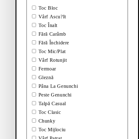
Toc Bloc
Vârf Ascu?It
Toc Înalt
Fără Carâmb
 MOCASINI (Bej, Piele Întoarsa)
Adăugați la favorite: BRANDI MOCASINI (Bej, Pi
Brandi Mocasini
Fără Închidere
Noutate
Toc Mic/Plat
Preț:
150
€
Vârf Rotunjit
Bej, Piele
Fermoar
Gleznă
Pâna La Genunchi
Peste Genunchi
Talpă Casual
Toc Clasic
Chunky
Toc Mijlociu
Vârf Patrat