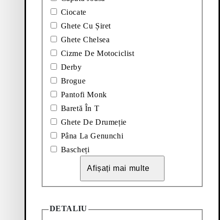
Ciocate
ANDALE (Negru, Piele)
Adăugați la favorite: ELVINA BOTINE (Maro, De
Ghete Cu Șiret
Elvina Botine
New Edition
Ghete Chelsea
Cizme De Motociclist
Preț:
180
€
Derby
Maro, Degradé
Brogue
Pantofi Monk
Baretă În T
Ghete De Drumeție
Pâna La Genunchi
Bascheți
Afișați mai multe
DETALIU