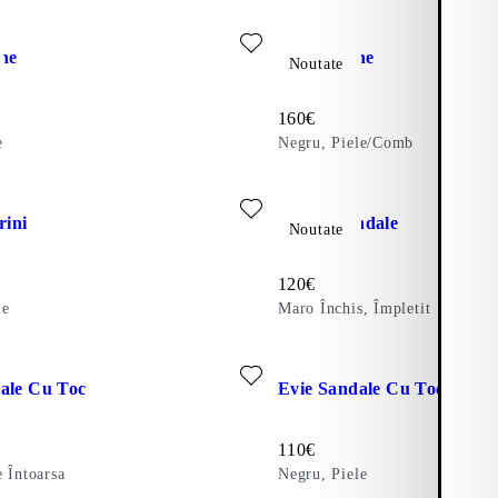
 favorite: ILONA BOTINE (Maro, Piele)
Adăugați la favorite: VEGA B
ine
Vega Botine
Noutate
Preț:
160
€
e
Negru, Piele/Comb
toarsa)
 favorite: JOLIN BALERINI (Negru, Piele)
Adăugați la favorite: DANYA 
rini
Danya Sandale
Noutate
Preț:
120
€
le
Maro Închis, Împletit
 favorite: EVIE SANDALE CU TOC (Maro, Piele Întoarsa)
Adăugați la favorite: EVIE S
ale Cu Toc
Evie Sandale Cu Toc
Preț:
110
€
 Întoarsa
Negru, Piele