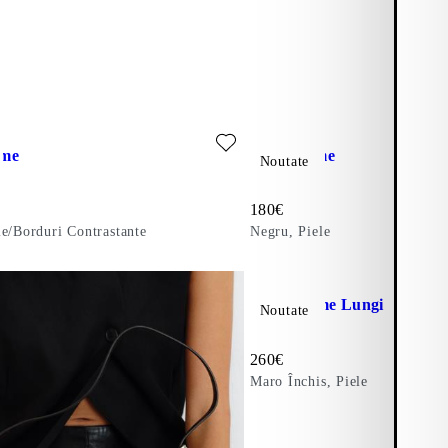
e)
 favorite: MONA CIZME (Negru, Piele/Borduri Contrastante)
Adăugați la favorite: VEGA CI
zme
Vega Cizme
Noutate
Preț:
180
€
le/Borduri Contrastante
Negru, Piele
a)
Adăugați la favorite: LIVIA C
Livia Cizme Lungi
Noutate
Preț:
260
€
Maro Închis, Piele