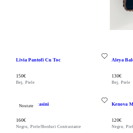
Adăugați la favorite: LIVIA PANTOFI CU TOC (Bej, Piele)
Adăugați la
Livia Pantofi Cu Toc
Aleya Bal
Preț:
Preț:
150
€
130
€
Bej, Piele
Bej, Piele
Adăugați la favorite: FREYA MOCASINI (Negru, Piele/Bordur
Adăugați l
Freya Mocasini
Kenova M
Noutate
Preț:
Preț:
160
€
120
€
Negru, Piele/Borduri Contrastante
Negru, Pie