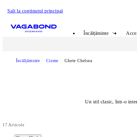
Salt la conținutul principal
Start page
Încălțăminte
Acce
Încălțăminte
Cizme
Ghete Chelsea
Un stil clasic, într-o in
17
Articole