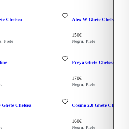
Borduri Contrastante)
a favorite: FREYA GHETE CHELSEA (Maro Închis, Piele)
Adăugați la favorite: ALEX 
te Chelsea
Alex W Ghete Chelsea
Preț:
150
€
s, Piele
Negru, Piele
 favorite: KELSEY BOTINE (Negru, Piele)
Adăugați la favorite: FREYA
tine
Freya Ghete Chelsea
Preț:
170
€
le
Negru, Piele
a favorite: COSMO 2.0 GHETE CHELSEA (Negru, Piele)
Adăugați la favorite: COSMO
 Ghete Chelsea
Cosmo 2.0 Ghete Chelsea
Preț:
160
€
le
Negru, Piele