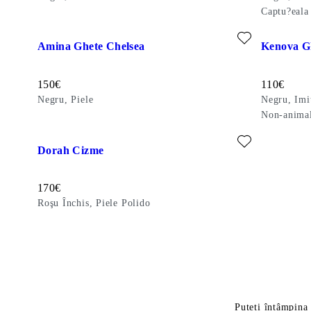
Captu?eala
Adăugați la favorite: AMINA GHETE CHELSEA (Negru, Piel
Adăugați l
Amina Ghete Chelsea
Kenova G
Preț:
Preț:
150
€
110
€
Negru, Piele
Negru, Imit
Non-anima
Adăugați la favorite: DORAH CIZME (Roşu Închis, Piele Pol
Dorah Cizme
Preț:
170
€
Roşu Închis, Piele Polido
Puteți întâmpina 