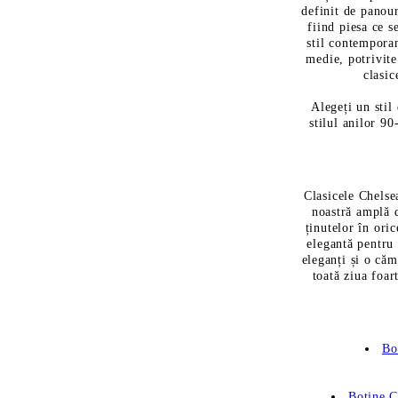
definit de panour
fiind piesa ce s
stil contemporan
medie, potrivite
clasic
Alegeți un stil
stilul anilor 9
Clasicele Chelse
noastră amplă 
ținutelor în ori
elegantă pentru 
eleganți și o căm
toată ziua foar
Bo
Botine C