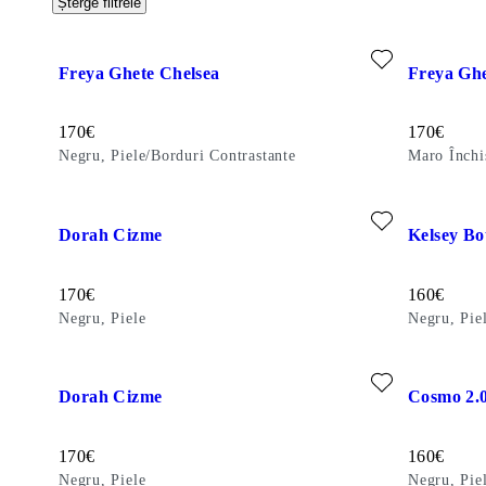
Șterge filtrele
Adăugați la favorite: FREYA GHETE CHELSEA (Negru, Piele/
Adăugați l
Freya Ghete Chelsea
Freya Ghe
Preț:
Preț:
170
€
170
€
Negru, Piele/Borduri Contrastante
Maro Închi
Adăugați la favorite: DORAH CIZME (Negru, Piele)
Adăugați la
Dorah Cizme
Kelsey Bo
Preț:
Preț:
170
€
160
€
Negru, Piele
Negru, Pie
Adăugați la favorite: DORAH CIZME (Negru, Piele)
Adăugați l
Dorah Cizme
Cosmo 2.0
Preț:
Preț:
170
€
160
€
Negru, Piele
Negru, Pie