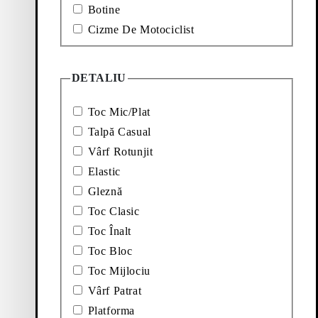
Botine
Cizme De Motociclist
A GHETE CHELSEA (Negru, Piele)
Adăugați la favorite: COSMO 2.0 GHETE CHELSE
Cosmo 2.0 Ghete Chelsea
DETALIU
Preț:
160
€
Negru, Piele
Toc Mic/Plat
Talpă Casual
Vârf Rotunjit
Elastic
Gleznă
Toc Clasic
Toc Înalt
Toc Bloc
Toc Mijlociu
Vârf Patrat
Platforma
 Acest stil clasic