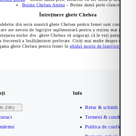
Botine Chelsea Amina
– Botine damă piele clasice
Întreținere ghete Chelsea
delelor din seria noastră ghete Chelsea pentru femei sunt confecționat
care are nevoie de îngrijire suplimentară pentru a rezista mai mult tim
rotejarea noilor dvs. ghete Chelsea vă asigurați că le veți putea purta 
a frecventă a încălțămintei preferate. Citiți mai multe despre cum să vă
gama ghete Chelsea pentru femei în
ghidul nostru de îngrijire a pantof
nți
Info
Retur & schimb
0h-24h)
ontact
Termeni & condiții
 mărimi
Politica de confidențiali