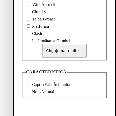
pentru toată ziua,
Vârf Ascu?It
ă încapsulează un
Chunky
a cei cu înălțime
i includ variante
Talpă Groasă
j crem.
Platformă
 ce amintește de
Clasic
e Chelsea boots,
La Jumătatea Gambei
Afișați mai multe
la modă. Selecția
te perfecte ale
ustă sau o rochie
 pereche de blugi
CARACTERISTICĂ
cuțit - un look de
tru a se potrivi
Captu?Eala Îmblanita
Non-Animal
ragere
ale elastice