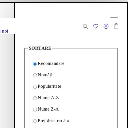
oș cumpărături
Opțiuni filtrare
e
Închide
 noi
17
Articole
SORTARE
Recomandare
Noutăți
Popularitate
- de la profiluri fine, la
Nume A-Z
Nume Z-A
Filtrare & Sortare
Preț descrescător