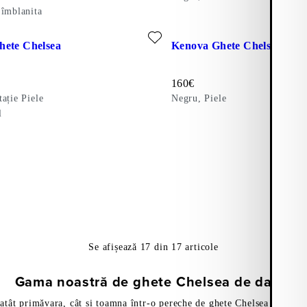
 îmblanita
e)
a favorite: KENOVA GHETE CHELSEA (Negru, Imitație Piele)
Adăugați la favorite: KENOV
hete Chelsea
Kenova Ghete Chelsea
Preț:
160
€
ație Piele
Negru, Piele
l
ido)
Se afișează
17
din
17
articole
Gama noastră de ghete Chelsea de damă
atât primăvara, cât și toamna într-o pereche de ghete Chelsea de damă.