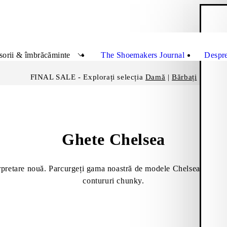
C
Închid
sorii & îmbrăcăminte
The Shoemakers Journal
Despre
FINAL SALE - Explorați selecția
Damă
|
Bărbați
Ghete Chelsea
terpretare nouă. Parcurgeți gama noastră de modele Chelsea de damă 
contururi chunky.