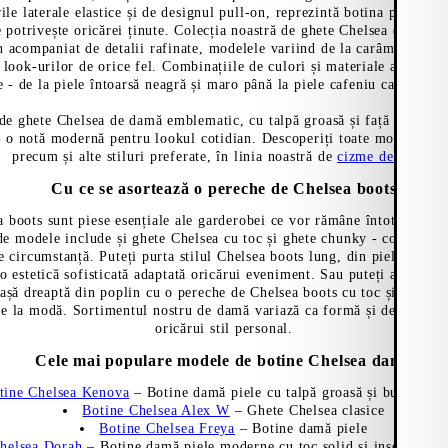
ile laterale elastice și de designul pull-on, reprezintă botina perfectă 
e potrivește oricărei ținute. Colecția noastră de ghete Chelsea de dam
 acompaniat de detalii rafinate, modelele variind de la carâmbi joși l
 look-urilor de orice fel. Combinațiile de culori și materiale ale game
e - de la piele întoarsă neagră și maro până la piele cafeniu cald și be
 de ghete Chelsea de damă emblematic, cu talpă groasă și față rafinată
0- o notă modernă pentru lookul cotidian. Descoperiți toate modelele d
precum și alte stiluri preferate, în linia noastră de
cizme de damă
.
Cu ce se asortează o pereche de Chelsea boots
a boots sunt piese esențiale ale garderobei ce vor rămâne întotdeauna 
de modele include și ghete Chelsea cu toc și ghete chunky - complemen
ce circumstanță. Puteți purta stilul Chelsea boots lung, din piele cu o f
o estetică sofisticată adaptată oricărui eveniment. Sau puteți asorta o
așă dreaptă din poplin cu o pereche de Chelsea boots cu toc și vârf as
te la modă. Sortimentul nostru de damă variază ca formă și detalii pen
oricărui stil personal.
Cele mai populare modele de botine Chelsea damă
tine Chelsea Kenova
– Botine damă piele cu talpă groasă și bucle de t
Botine Chelsea Alex W
– Ghete Chelsea clasice
Botine Chelsea Freya
– Botine damă piele
helsea Dorah
– Botine damă piele moderne cu toc solid și inserții later