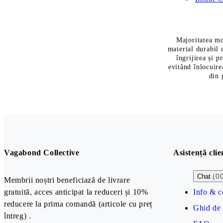
Majoritatea mo
material durabil 
îngrijirea și p
evitând înlocuire
din 
Vagabond Collective
Asistență clie
(0
Chat
Membrii noștri beneficiază de livrare
gratuită, acces anticipat la reduceri și 10%
Info & c
reducere la prima comandă (articole cu preț
Ghid de
întreg) .