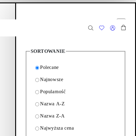
oszyk
Opcje filtrowania
ij
Zamknij
20
Produktów
SORTOWANIE
Polecane
Najnowsze
Popularność
ów dla kobiet, składającą
Nazwa A-Z
 Derby.
Nazwa Z-A
Filtrowanie i sortowanie
Najwyższa cena