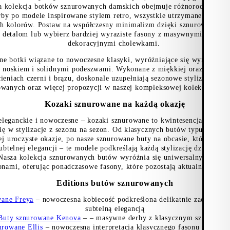
za kolekcja botków sznurowanych damskich obejmuje różnorodne fason
by po modele inspirowane stylem retro, wszystkie utrzymane w uniwe
ch kolorów. Postaw na współczesny minimalizm dzięki sznurowanym z
detalom lub wybierz bardziej wyraziste fasony z masywnymi podeszw
dekoracyjnymi cholewkami.
e botki wiązane to nowoczesne klasyki, wyróżniające się wyrazistym
noskiem i solidnymi podeszwami. Wykonane z miękkiej oraz lakiero
ieniach czerni i brązu, doskonale uzupełniają sezonowe stylizacje. O
owanych oraz więcej propozycji w naszej kompleksowej kolekcji
dams
Kozaki sznurowane na każdą okazję
leganckie i nowoczesne – kozaki sznurowane to kwintesencja wszechs
się w stylizacje z sezonu na sezon. Od klasycznych butów typu derby i
ej uroczyste okazje, po nasze sznurowane buty na obcasie, które dod
ubtelnej elegancji – te modele podkreślają każdą stylizację dzięki swo
 Nasza kolekcja sznurowanych butów wyróżnia się uniwersalnym char
onami, oferując ponadczasowe fasony, które pozostają aktualne przez l
Editions butów sznurowanych
wane Freya
– nowoczesna kobiecość podkreślona delikatnie zaokrąglon
subtelną elegancją
Buty sznurowane Kenova
–
– masywne derby z klasycznym sznurowa
urowane Ellis
– nowoczesna interpretacja klasycznego fasonu sznuro