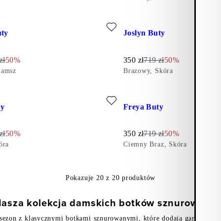
 Zamsz)
lubionych: HILLARY BUTY (Brazowy, Zamsz)
Dodaj do ulubionych: JOSLYN
uty
Joslyn Buty
cena:
 oryginalna:
Discount percentage:
Obniżona cena:
Cena oryginalna:
Discount percent
zł
50%
350
zł
719
zł
50%
Zamsz
Brazowy, Skóra
lubionych: FREYA BUTY (Czarny, Skóra)
Dodaj do ulubionych: FREYA 
ty
Freya Buty
cena:
 oryginalna:
Discount percentage:
Obniżona cena:
Cena oryginalna:
Discount percent
zł
50%
350
zł
719
zł
50%
óra
Ciemny Braz, Skóra
Pokazuje
20
z
20
produktów
asza kolekcja damskich botków sznurowany
sezon z klasycznymi botkami sznurowanymi, które dodają garderobie