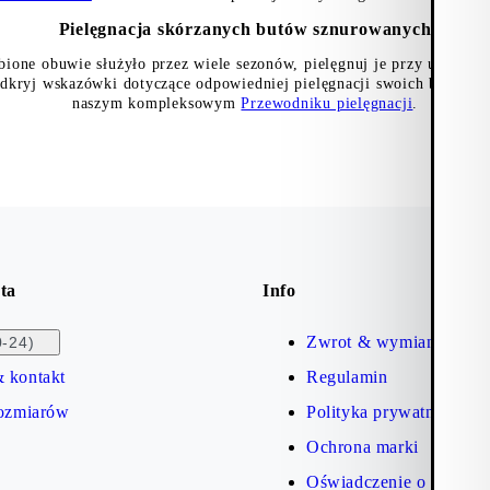
Pielęgnacja skórzanych butów sznurowanych
ione obuwie służyło przez wiele sezonów, pielęgnuj je przy użyciu d
Odkryj wskazówki dotyczące odpowiedniej pielęgnacji swoich butów 
naszym kompleksowym
Przewodniku pielęgnacji
.
ta
Info
Zwrot & wymiana
0-24)
 kontakt
Regulamin
rozmiarów
Polityka prywatności
Ochrona marki
Oświadczenie o dostępn