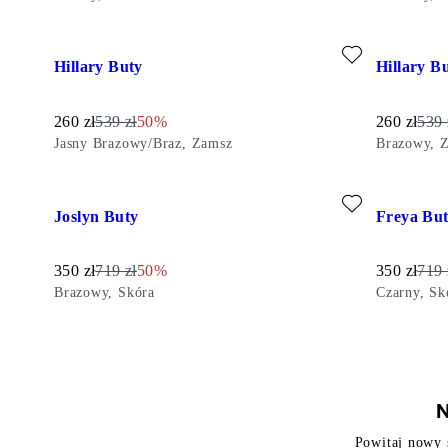
Dodaj do ulubionych: HILLARY BUTY (Jasny Brazowy/Braz,
Dodaj do u
Hillary Buty
Hillary B
Obniżona cena:
Cena oryginalna:
Discount percentage:
Obniżona 
Cena
260
zł
539
zł
50%
260
zł
539
Jasny Brazowy/Braz, Zamsz
Brazowy, 
Dodaj do ulubionych: JOSLYN BUTY (Brazowy, Skóra)
Dodaj do u
Joslyn Buty
Freya Bu
Obniżona cena:
Cena oryginalna:
Discount percentage:
Obniżona 
Cena
350
zł
719
zł
50%
350
zł
719
Brazowy, Skóra
Czarny, Sk
N
Powitaj nowy 