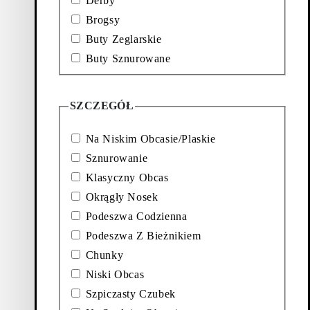
Derby
Brogsy
 BUTY (Brazowy, Skóra)
Dodaj do ulubionych: JOSLYN BUTY (Czarny, Skó
Buty Zeglarskie
Joslyn Buty
Buty Sznurowane
age:
Obniżona cena:
Cena oryginalna:
Discount percentage:
350
zł
719
zł
50%
Czarny, Skóra
SZCZEGÓŁ
BUTY (Ciemny Braz, Skóra)
Dodaj do ulubionych: SAMIRA BUTY (Czarny, Sk
Na Niskim Obcasie/Plaskie
Samira Buty
Sznurowanie
Klasyczny Obcas
age:
Cena:
1 149
zł
Okrągły Nosek
Czarny, Skóra
Podeszwa Codzienna
Atelier
Podeszwa Z Bieżnikiem
Chunky
Niski Obcas
ch
Szpiczasty Czubek
 ponadczasowej