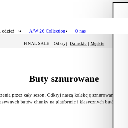
K
Zamkn
i odzież
A/W 26 Collection
O nas
FINAL SALE - Odkryj
Damskie
|
Męskie
Buty sznurowane
enia przez cały sezon. Odkryj naszą kolekcję sznurowanych but
masywnych butów chunky na platformie i klasycznych butów typu