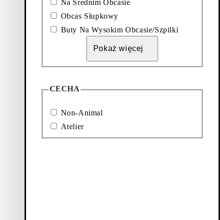
Na Srednim Obcasie
y – od płaskich
rsalnej palecie
Obcas Słupkowy
apięciom i
Buty Na Wysokim Obcasie/Szpilki
ami typu lug i
Pokaż więcej
 charakterem,
wanej skóry w
dkryj pełną gamę
kiego obuwia
.
CECHA
Non-Animal
tronności, która
dealnych do biura
Atelier
ają codziennym
jej dyskretnej
akterem między
ata.
ymi kształtami i
niem
wanych butów