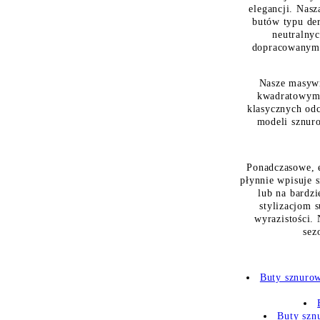
elegancji. Nas
butów typu der
neutralny
dopracowanym 
Nasze masywn
kwadratowym 
klasycznych odc
modeli sznur
Ponadczasowe, e
płynnie wpisuje 
lub na bardzi
stylizacjom s
wyrazistości.
sez
Buty sznuro
Buty szn