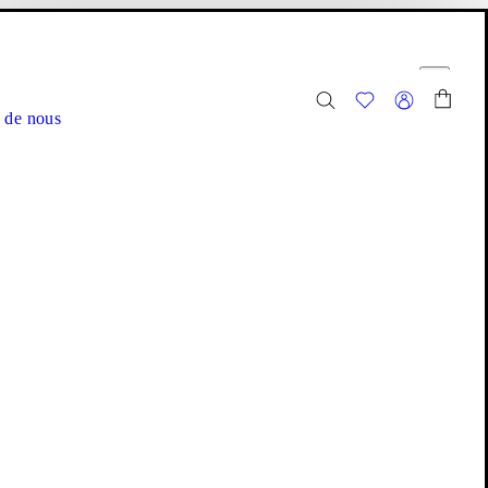
anier
r
 de nous
ouveaux coups de cœur.