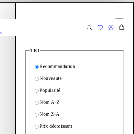
anier
Filtres
r
Fermer
s
14
Articles
TRI
Recommandation
Nouveauté
mme mise au goût du jour.
Popularité
Nom A-Z
Filtrage & tri
Nom Z-A
Y CHAUSSURES (Marron, Dégradé)
Ajouter aux favoris: HILLARY BALLERINES (Marr
Prix décroissant
Hillary Ballerines