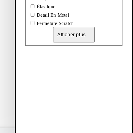
Élastique
Detail En Métal
Fermeture Scratch
Afficher plus
Vagabond Shoemakers
À propos de nous
 vente
Carrière
ité
Press
Informations sur l’entreprise
ité Web
Nos magasins & détaillants
The Shoemakers Journal