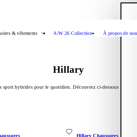
P
Ferme
oires & vêtements
A/W 26 Collection
À propos de nou
Hillary
es sport hybrides pour le quotidien. Découvrez ci-dessous une ga
, Daim)
x favoris: HILLARY CHAUSSURES (Marron Clair, Daim)
Ajouter aux favoris: HILLAR
haussures
Hillary Chaussures