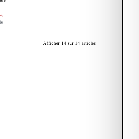
ale
:
iginal:
count percentage:
%
le
Afficher
14
sur
14
articles