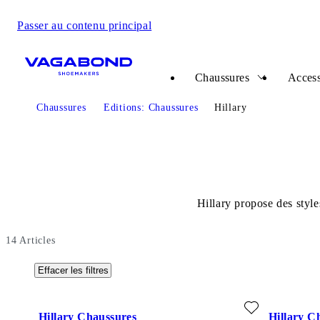
Passer au contenu principal
Start page
Chaussures
Access
Chaussures
Editions: Chaussures
Hillary
Hillary propose des styl
14
Articles
Effacer les filtres
Ajouter aux favoris: HILLARY CHAUSSURES (Marron Foncé
Ajouter au
Hillary Chaussures
Hillary C