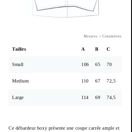
Mesures
=
Centimètres
. POITRINE
. LONGUEUR
. LONGU
Tailles
A
B
C
Small
106
65
70
Medium
110
67
72,5
Large
114
69
74,5
Ce débardeur boxy présente une coupe carrée ample et