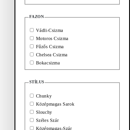
Megjelenítve
6
/
6
termék
FAZON
Női motoros csizma kollekciónk
Vádli-Csizma
A motoros csizmákból összeállított válogatott kínálatunkban a finom
Motoros Csizma
merészség és a kortárs élvonal keveredik, alacsony szárú és
magasított modellekkel, amelyeket fémes hardverek és újszerű
Fűzős Csizma
anyagok díszítenek. A párnázott részletekkel és dekoratív csatokkal
Chelsea Csizma
ellátott választék a motoros stílus ihlette esztétikát sugározza. A
semleges színpaletta a vintage barnától az időtlen feketéig terjed, és
Bokacsizma
minden stílushoz könnyedén illeszkedik.
Az egyenes magasszárú, motoros csizma és a fémes részletek
frissített, éles megjelenést biztosítanak. Míg rövid bokacsizmákból
STÍLUS
álló választékunk csatokkal és blokk sarkokkal rendelkezik a téma
finoman kifinomult megközelítése érdekében. A csatos és hevederes
Chunky
csizmáktól a rugalmas részletekkel és minimalista felsőrésszel
ellátott
Chelsea csizmákig
, a motoros ikonjaink a legkülönfélébb
Középmagas Sarok
stílusokat mutatják be. Mindegyik stílus vaskos talppal és blokk
Slouchy
sarokkal büszkélkedhet, ötvözve a kortárs dizájnt az egész napos
kényelemmel. Tekintsd meg a teljes
női csizmakollekciónkat
és
Széles Szár
fedezd fel az összes motoros csizmát és az új ruhatári hősöket,
amelyek könnyedén kiegészítik a mindennapi és ünnepi viseletet.
Középmagas-Szár