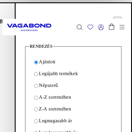
Ugrás a fő tartalomhoz
Bevásárlótáska
Szűrési lehetőségek
Start page
zár
Bezár
Menü
39
Termék
FINAL SALE -
Női
|
Férfi
felfedezése
RENDEZÉS
Start page
Női
Kiegészítők
Táskák
Ajánlott
Legújabb termékek
Táskák
Népszerű
A-Z sorrendben
Kortárs kiegészítők a mindennapi viselethez, amelyeket a
hosszú élettartamú design határoz meg. Fedezd fel az időtálló
Z-A sorrendben
női táskák kollekcióját az alábbiakban.
Legmagasabb ár
Válltáskák
Bevásárló táskák
Keresztpántos táskák
Kistáská