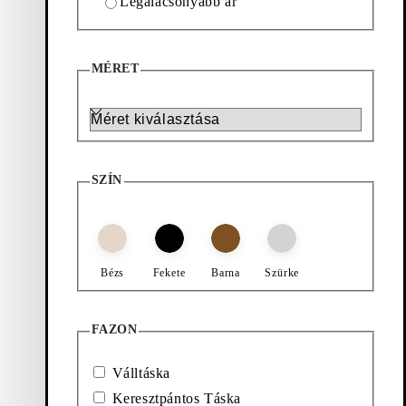
Legalacsonyabb ár
39
Termék
MÉRET
Szűrés és rendezés
Kedvencekhez ad: LOUISIANA TÁSKA (Sötétbarna, Velúr)
Kedvencekhez ad: CANNES TÁSK
Méret
Új
Új
Louisiana Táska
Cannes Táska
Ár:
Ár:
300
€
370
€
SZÍN
Sötétbarna, Velúr
Fekete, Fonott
Kedvencekhez ad: CANNES TÁS
Új
Cannes Táska
Bézs
Fekete
Barna
Szürke
Ár:
370
€
Barna, Fonott
FAZON
Válltáska
Keresztpántos Táska