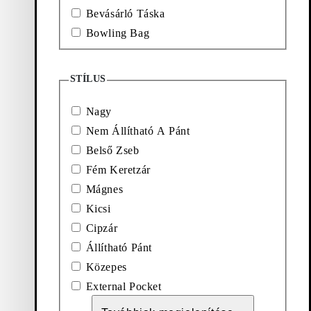
Bevásárló Táska
Bowling Bag
Kedvencekhez ad: CANNES MINI TÁSKA (Barna, Dombornyom
Cannes Mini Táska
STÍLUS
Ár:
260
€
Barna, Dombornyomott Bőr
Nagy
Nem Állítható A Pánt
Belső Zseb
Fém Keretzár
Mágnes
Kicsi
Cipzár
Kedvencekhez ad: LOUISIANA TÁSKA (Barna, Velúr)
Kedvencekhez ad: STOCKHOLM
Állítható Pánt
Louisiana Táska
Stockholm Táska
Közepes
Ár:
Ár:
300
€
260
€
External Pocket
Barna, Velúr
Fekete, Bőr