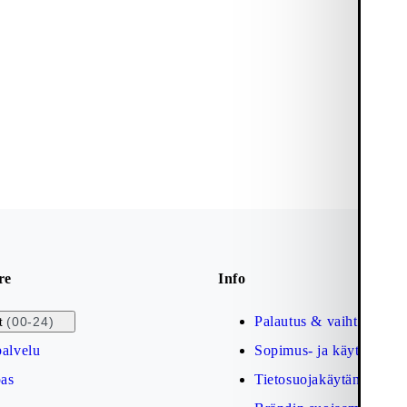
re
Info
Palautus & vaihto
(00-24)
t
alvelu
Sopimus- ja käyttöehdot
as
Tietosuojakäytäntö