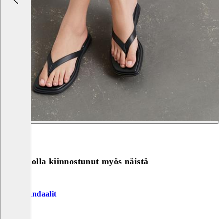
Saatat olla kiinnostunut myös näistä
Lisää suosikeihin: IZZY SANDAALIT (Musta, Nahka)
Izzy Sandaalit