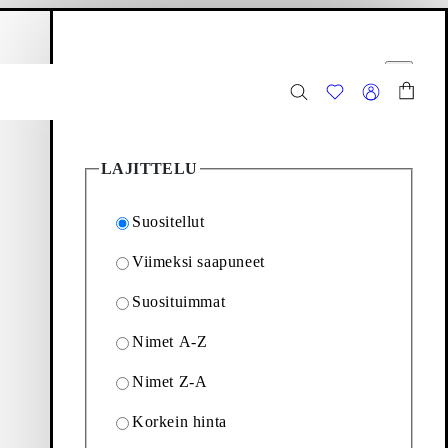
stoskori
Suodattimet
Sulje
26
Tuotetta
LAJITTELU
Suositellut
Viimeksi saapuneet
Suosituimmat
ä kaikkea nykyaikaisista
Nimet A-Z
Nimet Z-A
Korkein hinta