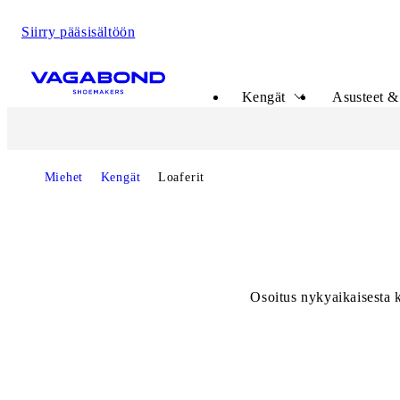
Siirry pääsisältöön
Start page
Kengät
Asusteet & 
Start page
Miehet
Kengät
Loaferit
Osoitus nykyaikaisesta 