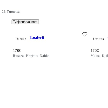
26
Tuotetta
Tyhjennä valinnat
Lisää suosikeihin: CAMERON LOAFERIT (Ruskea, Harjattu 
Lisää suosi
Cameron Loaferit
Steven Lo
Uutuus
Uutuus
Hinta:
Hinta:
170
€
170
€
Ruskea, Harjattu Nahka
Musta, Kii