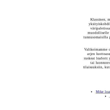
Klassinen, m
yksityiskohdi
väripaletissa
muodolliselle i
tunnusomaisilla p
Valikoimamme on
arjen luottoas
ruskeat loaferit
tai luonnonv
tilaisuuksiin, k
Mike loa