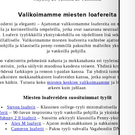
Valikoimamme miesten loafereita
oderni ja elegantti –
Ajattomat valikoimamme loafereita on muotoiltu
lla ja koristeellisilla ompeleilla, jotka ovat saatavana neutraalissa mus
.
Loaferit tyylikkäillä yksityiskohdilla
on täydellinen lisä sekä rentoo
llalliselle.
Valikoimamme miesten loafereita vaihtelee ajattomista pen
ohjilla ja klassisella penny-remmillä paksuihin malleihin yksityiskohta
ja vankoilla pohjilla.
 valmistettu pehmeästä nahasta ja mokkanahasta eri tyyleissä - State
usteisiin, jotka säilyvät muodissa kaudesta toiseen. Yhdistä krokokuvio
 yhdessä farkkujen ja rennon t-paidan kanssa. Tai yhdistä tumma puk
alkoisten mokkanahkaisten loafereiden kanssa, jotka sopivat täydellise
uten häihin. Tutustu koko
miesten kenkien valikoimaamme
ja löydä uude
arkeen kuin juhlaan.
Miesten loafereiden suosituimmat tyylit
Steven loaferit
– Klassinen college-tyyli minimalistisella ilmeellä
ferit
– 90-luvun inspiroima tyyli vankoilla pohjilla ja yksinkertaisell
Johnny 2.0 loaferit
– Suosittu arkityyli klassisilla Penny-yksityiskohd
Alex M loaferit
– Ajaton mokkanahkainen ja nahkainen ikoni
Cameron loaferit
– Paksu tyyli vahvalla Vagabondin DNA:lla