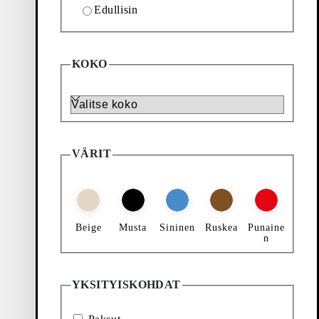
Edullisin
Lajittelu & Suodattimet
KOKO
Lisää suosikeihin: ALEX M LOAFERIT (Musta, N
Koko
Alex M Loaferit
Hinta:
160
€
VÄRIT
Musta, Nahka
Beige
Musta
Sininen
Ruskea
Punaine
n
YKSITYISKOHDAT