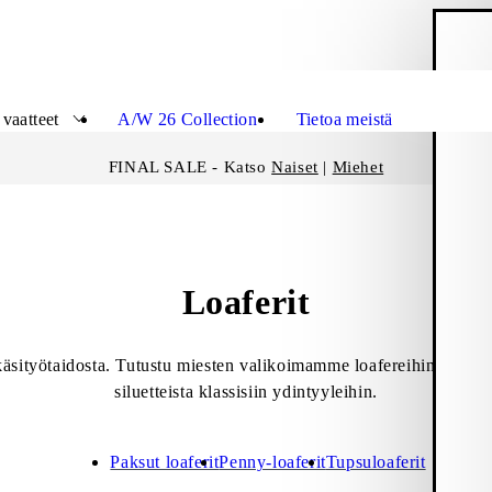
O
Sulje
vaatteet
A/W 26 Collection
Tietoa meistä
FINAL SALE - Katso
Naiset
|
Miehet
Loaferit
käsityötaidosta. Tutustu miesten valikoimamme loafereihin ja löyd
siluetteista klassisiin ydintyyleihin.
Paksut loaferit
Penny-loaferit
Tupsuloaferit