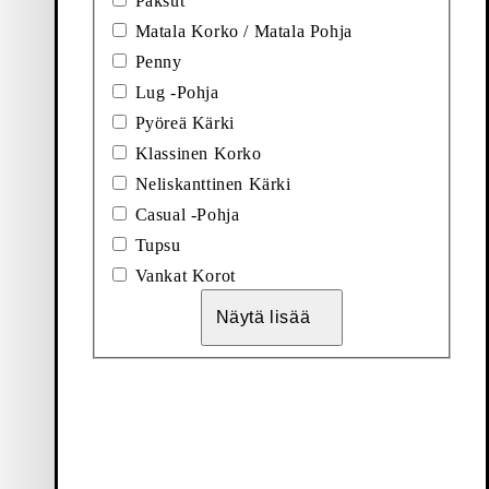
Paksut
Matala Korko / Matala Pohja
Penny
Lug -Pohja
Pyöreä Kärki
FERIT (Beige, Mokka)
Lisää suosikeihin: TROY LOAFERIT (Ruskea, Mo
Klassinen Korko
Troy Loaferit
Neliskanttinen Kärki
Casual -Pohja
Hinta:
170
€
Tupsu
Ruskea, Mokka
Vankat Korot
LOAFERIT (Beige, Mokka)
Lisää suosikeihin: LORENZO LOAFERIT (Tumman
Näytä lisää
Lorenzo Loaferit
Uutuus
Hinta:
150
€
Tummanruskea, Mokka
Lisää suosikeihin: TROY LOAFERIT (Ruskea, Mo