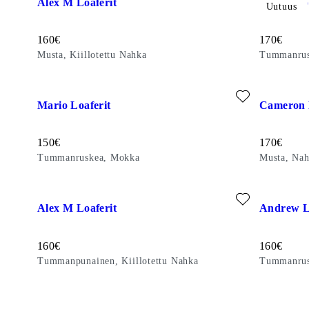
Alex M Loaferit
Steven Lo
Uutuus
Hinta:
Hinta:
160
€
170
€
Musta, Kiillotettu Nahka
Tummanrusk
Lisää suosikeihin: MARIO LOAFERIT (Tummanruskea, Mokk
Lisää suos
Mario Loaferit
Cameron 
Hinta:
Hinta:
150
€
170
€
Tummanruskea, Mokka
Musta, Na
Lisää suosikeihin: ALEX M LOAFERIT (Tummanpunainen, Kii
Lisää suos
Alex M Loaferit
Andrew L
Hinta:
Hinta:
160
€
160
€
Tummanpunainen, Kiillotettu Nahka
Tummanrus