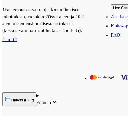
Live Cha
Jäsenemme saavat etuja, kuten ilmaisen
toimituksen, ennakkopääsyn aleen ja 10%
Asiakasp
alennuksen ensimmäisestä ostoksesta
Koko-op
(koskee vain normaalihintaisia tuotteita).
FAQ
Luo tili
Our payment methods
Finland (EUR)
Finnish
Follow us