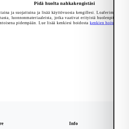
Pidä huolta nahkakengistäsi
htaina ja suojattuina ja lisää käyttövuosia kengillesi. Loaferimme on v
asta, luonnonmateriaaleista, jotka vaativat erityistä huolenpitoa, jott
ntoisena pidempään. Lue lisää kenkiesi hoidosta
kenkien hoito-oppaa
re
Info