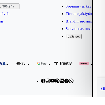
Sopimus- ja käyttöehdot
(00-24)
t
alvelu
Tietosuojakäytäntö
as
Brändin suojaaminen
Saavutettavuusseloste
Evästeet
Si