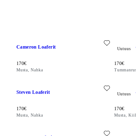
Lisää suosikeihin: CAMERON LOAFERIT (Musta, Nahka)
Lisää suos
Cameron Loaferit
Steven Lo
Uutuus
Hinta:
Hinta:
170
€
170
€
Musta, Nahka
Tummanrus
Lisää suosikeihin: STEVEN LOAFERIT (Musta, Nahka)
Lisää suosi
Steven Loaferit
Steven Lo
Uutuus
Hinta:
Hinta:
170
€
170
€
Musta, Nahka
Musta, Kii
Lisää suosikeihin: LORENZO LOAFERIT (Tummanruskea, M
Lisää suos