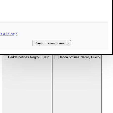
Ir a la caja
Seguir comprando