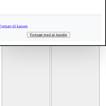
Fortsæt til kassen
Fortsæt med at handle