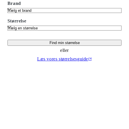
Brand
Størrelse
Find min størrelse
eller
Læs vores størrelsesguide
(Åbner i en ny fane)