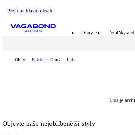
Přejít na hlavní obsah
Start page
Obuv
Doplňky a ob
Obuv
Editions: Obuv
Luis
Luis je arch
Objevte naše nejoblíbenější styly