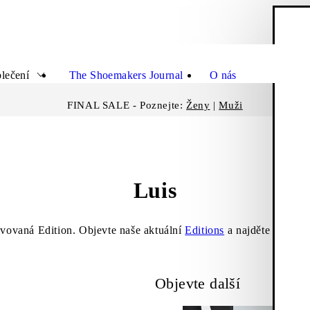
N
Zavřít
lečení
The Shoemakers Journal
O nás
FINAL SALE - Poznejte:
Ženy
|
Muži
Luis
ivovaná Edition. Objevte naše aktuální
Editions
a najděte si své n
Objevte další