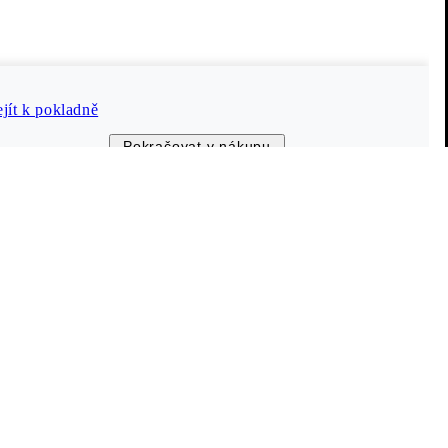
Vagabond Shoemakers
O nás
Kariéra
ejít k pokladně
h údajů
Tisk
Pokračovat v nákupu
Informace o společnosti
ti webu
Naše obchody a prodejci
The Shoemakers Journal
© 2026 Vagabond International