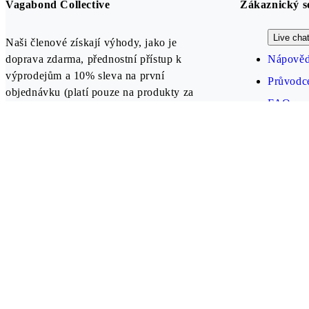
Vagabond Collective
Zákaznický s
Live cha
Naši členové získají výhody, jako je
doprava zdarma, přednostní přístup k
Nápověd
výprodejům a 10% sleva na první
Průvodce
objednávku (platí pouze na produkty za
FAQ
plnou cenu).
Vytvořit účet
Our payment methods
Czech Republic (CZK)
Follow us