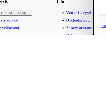
ervis
Info
Vrácení a výměna zboží
(00:00 - 24:00)
t
a a kontakt
Obchodní podmínky
Př
 velikostmi
Zásady ochrany osobníc
Ochranná známka
Prohlášení o přístupnos
Cookies