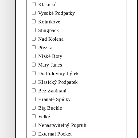
Klasické
Vysoké Podpatky
Kotníkové
Slingback
Nad Kolena
Objevte vysoké boty a kozačky
Přezka
Přidat oblíbené: ILONA KOTNÍKOVÉ BOTY (Černá, Kůže)
Přidat oblíbené: ALEYA BALE
Nízké Boty
Novinka
Novinka
Ilona Kotníkové Boty
Aleya Baleríny
Mary Janes
Do Poloviny Lýtek
Cena:
Cena:
4 499
Kč
3 299
Kč
Klasický Podpatek
Černá, Kůže
Tmavě Hnědá, Lakovaná
Kůže
Bez Zapínání
Přidat oblíbené: ALEYA BALERÍNY (Černá, Kůže)
Hranaté Špičky
Novinka
Aleya Baleríny
Big Buckle
Velké
Cena:
3 299
Kč
Černá, Kůže
Nenastavitelný Popruh
Přidat oblíbené: EXTRA LONG GLOVE W (Světle Šedá, Kůže
External Pocket
Extra Long Glove W