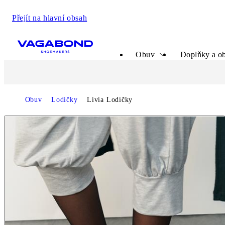
Přejít na hlavní obsah
Start page
Obuv
Doplňky a ob
Obuv
Lodičky
Livia Lodičky