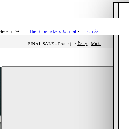
N
Zavřít
Zav
lečení
The Shoemakers Journal
O nás
FINAL SALE - Poznejte:
Ženy
|
Muži