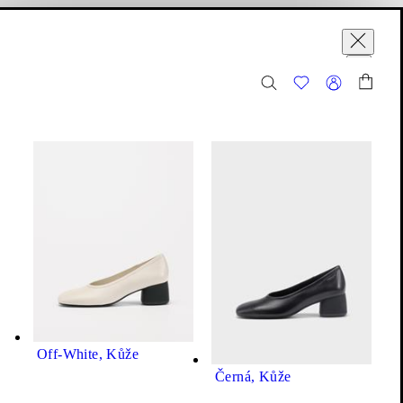
ákupní košík
Varianty (8)
řít
Livia Lodičky
Cena:
3 799
Kč
Off-White, Kůže
Černá, Kůže