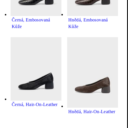
Materiály a výroba
Černá, Embosovaná
Hnědá, Embosovaná
Kůže
Kůže
Doručení a vrácení
Potřebujete pomoc s nákupem?
Začněte live chat!
Černá, Hair-On-Leather
Hnědá, Hair-On-Leather