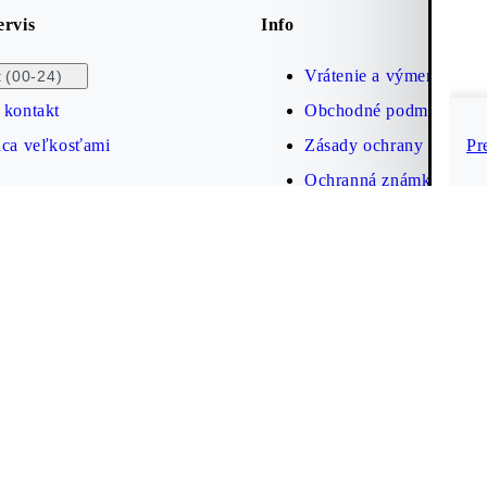
ervis
Info
Vrátenie a výmena tova
(00-24)
t
 kontakt
Obchodné podmienky
Pr
dca veľkosťami
Zásady ochrany osobný
Ochranná známka
Prehlásenie o prístupno
stránky
Cookies