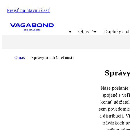
Prejsť na hlavnú časť
Start page
Obuv
Doplnky a ob
O nás
Správy o udržateľnosti
Správy o udržateľnosti
Správy
Naše poslanie
spojené s ve
konať udržateľ
sem povedomie 
a distribúcii. 
záväzkoch pr
našom odvet