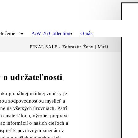
N
Zatvor
lečenie
A/W 26 Collection
O nás
FINAL SALE - Zobraziť:
Ženy
|
Muži
 o udržateľnosti
 ako globálnej módnej značky je
ľkou zodpovednosťou myslieť a
ne na všetkých úrovniach. Patrí
o materiáloch, výrobe, preprave
Viac informácií o našich cieľoch a
ispieť k pozitívnym zmenám v
ví a o našich plánoch na ich