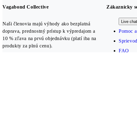
Vagabond Collective
Zákaznícky s
Live cha
Naši členovia majú výhody ako bezplatná
doprava, prednostný prístup k výpredajom a
Pomoc a
10 % zľava na prvú objednávku (platí iba na
Sprievo
produkty za plnú cenu).
FAQ
Vytvoriť účet
Our payment methods