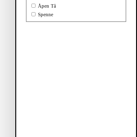
Åpen Tå
Ballerinasko
Boots
Spenne
&
Støvletter