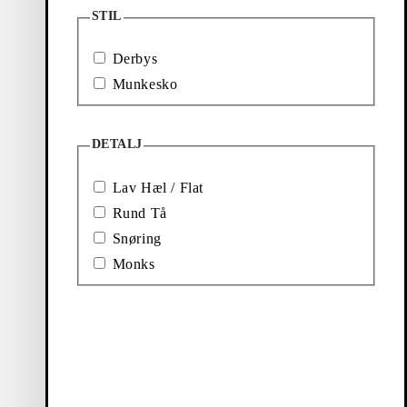
STIL
Ballerinasko
Boots
Derbys
&
Munkesko
Støvletter
DETALJ
Lav Hæl / Flat
Rund Tå
Snøring
Monks