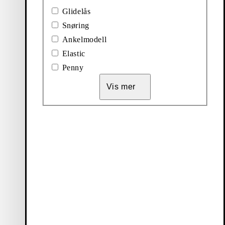
Loafers
Boots
Glidelås
Snøring
Nyheter
Sneakers
Ankelmodell
Elastic
Penny
Vis mer