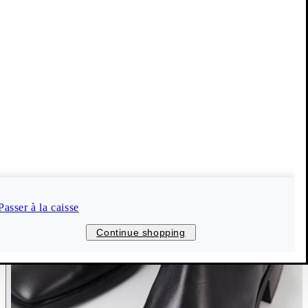
Passer à la caisse
Continue shopping