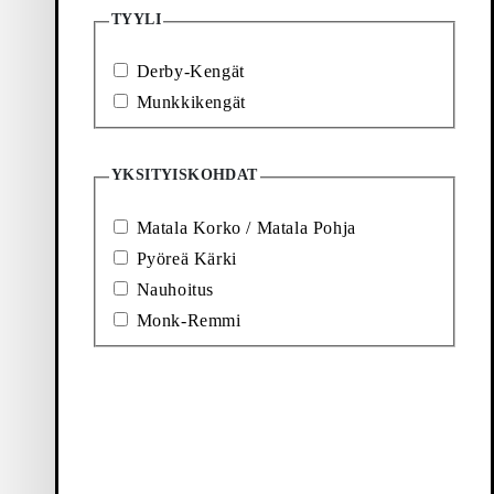
TYYLI
Ballerinat
Saappaat
Derby-Kengät
Munkkikengät
YKSITYISKOHDAT
Matala Korko / Matala Pohja
Pyöreä Kärki
Nauhoitus
Monk-Remmi