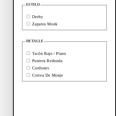
ESTILO
Ballet
Botas
Derby
flats
y
Zapatos Monk
botines
DETALLE
Tacón Bajo / Plano
Puntera Redonda
Cordones
Correa De Monje