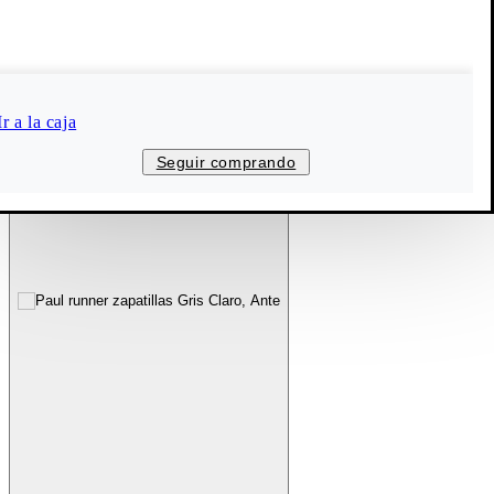
Ir a la caja
Seguir comprando