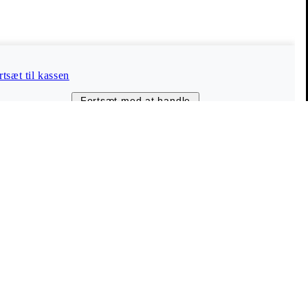
Vagabond Shoemakers
Om os
Karriere
rtsæt til kassen
Presse
Fortsæt med at handle
Virksomhedsinformation
ng
Vores butikker & forhandlere
The Shoemakers Journal
© 2026 Vagabond International