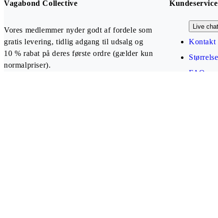
Vagabond Collective
Kundeservice
Live cha
Vores medlemmer nyder godt af fordele som
gratis levering, tidlig adgang til udsalg og
Kontakt 
10 % rabat på deres første ordre (gælder kun
Størrels
normalpriser).
FAQ
Opret konto
Our payment methods
Denmark (DKK)
Follow us