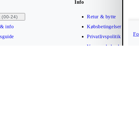
Info
Retur & bytte
(00-24)
t
& info
Købsbetingelser
Fo
esguide
Privatlivspolitik
Varemærkebeskyttelse
Tilgængelighedserklæri
Cookies