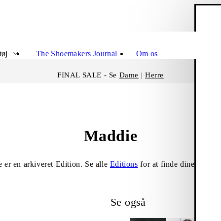
I
Luk
tøj
The Shoemakers Journal
Om os
FINAL SALE - Se
Dame
|
Herre
Maddie
 er en arkiveret Edition. Se alle
Editions
for at finde dine nye fav
Se også