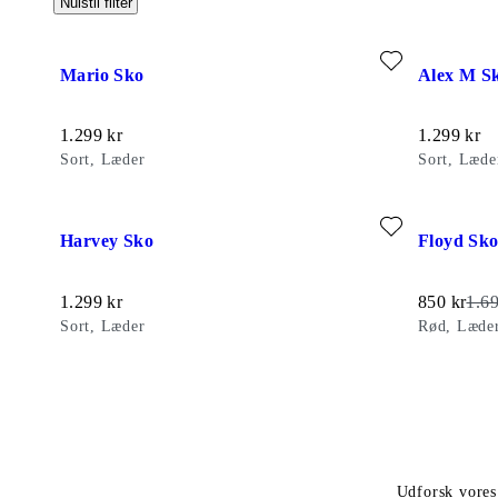
Nulstil filter
Tilføj favorit: MARIO SKO (Sort, Læder)
Tilføj favo
Mario Sko
Alex M S
Pris:
Pris:
1.299
kr
1.299
kr
Sort, Læder
Sort, Læde
Tilføj favorit: HARVEY SKO (Sort, Læder)
Tilføj favo
Harvey Sko
Floyd Sk
Pris:
Nedsat pri
Opri
1.299
kr
850
kr
1.6
Sort, Læder
Rød, Læde
Udforsk vores