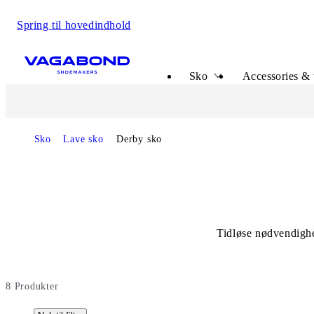
Spring til hovedindhold
Start page
Sko
Accessories & 
Sko
Lave sko
Derby sko
Tidløse nødvendighed
8
Produkter