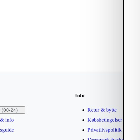
Info
Retur & bytte
(00-24)
t
& info
Købsbetingelser
esguide
Privatlivspolitik
Varemærkebeskyttelse