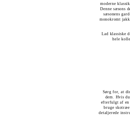
moderne klassike
Denne sæsons der
sæsonens garde
monokromt jakkes
Lad klassiske d
hele koll
Sørg for, at d
dem. Hvis du
efterfulgt af e
bruge skotræe
detaljerede inst