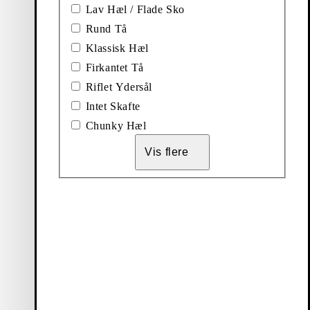
Lav Hæl / Flade Sko
nere lejligheder.
tikeret touch til
Rund Tå
til et elegant,
 slidstærkt læder
Klassisk Hæl
Firkantet Tå
 kontoret. Oplev
Riflet Ydersål
til herrer
.
Intet Skafte
Chunky Hæl
Vis flere
 ofte du bruger
em hver gang,
jældnere, kan du
. Du kan finde
efalede produkter