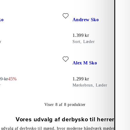
rit: ALEX M SKO (Sort, Læder)
Tilføj favorit: ANDREW SKO (
ko
Andrew Sko
Pris:
1.399
kr
r
Sort, Læder
rit: FLOYD SKO (Rød, Læder)
Tilføj favorit: ALEX M SKO (
o
Alex M Sko
s:
ndelig pris:
Discount percentage:
Pris:
99
kr
45%
1.299
kr
r
Mørkebrun, Læder
Viser
8
af
8
produkter
Vores udvalg af derbysko til herrer
 udvalg af derbysko til mænd, hvor moderne håndværk møder tidløs e