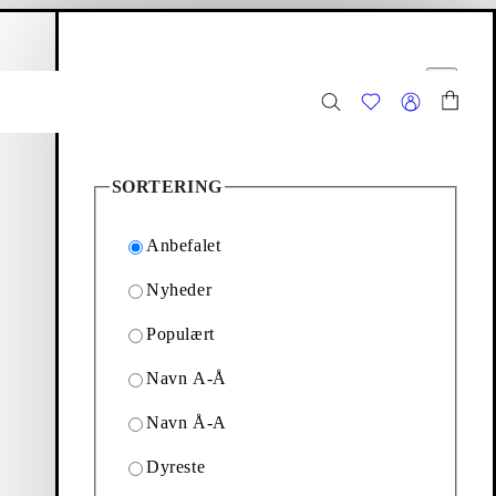
ndkøbskurv
Filteralternativ
Luk
8
Produkter
SORTERING
Anbefalet
Nyheder
Populært
ko til herrer, der er
Navn A-Å
Navn Å-A
Filter & Sortering
Dyreste