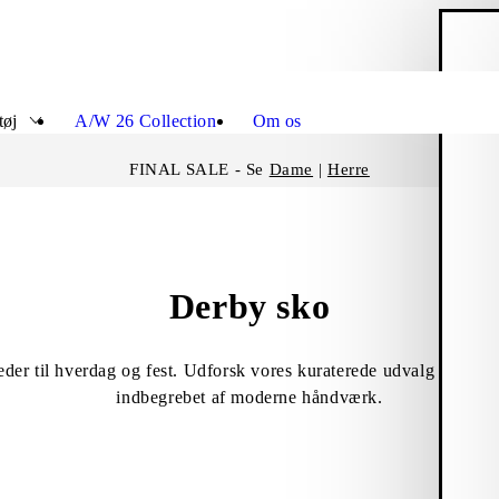
I
Luk
tøj
A/W 26 Collection
Om os
FINAL SALE - Se
Dame
|
Herre
Derby sko
er til hverdag og fest. Udforsk vores kuraterede udvalg af derbys
indbegrebet af moderne håndværk.