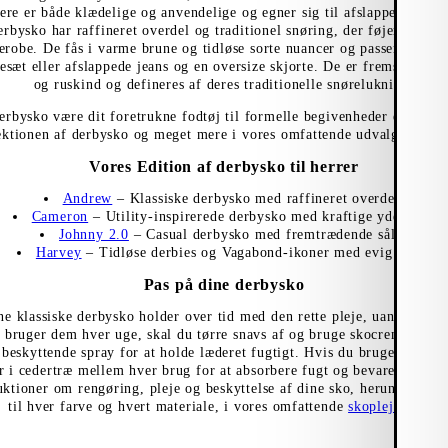
re er både klædelige og anvendelige og egner sig til afslappede og fi
bysko har raffineret overdel og traditionel snøring, der føjer et sofis
robe. De fås i varme brune og tidløse sorte nuancer og passer perfekt 
æt eller afslappede jeans og en oversize skjorte. De er fremstillet af
og ruskind og defineres af deres traditionelle snørelukning.
erbysko være dit foretrukne fodtøj til formelle begivenheder eller på
ektionen af derbysko og meget mere i vores omfattende udvalg af
sko 
Vores Edition af derbysko til herrer
Andrew
– Klassiske derbysko med raffineret overdel
Cameron
– Utility-inspirerede derbysko med kraftige ydersåler
Johnny 2.0
– Casual derbysko med fremtrædende såler
Harvey
– Tidløse derbies og Vagabond-ikoner med evig appel
Pas på dine derbysko
ine klassiske derbysko holder over tid med den rette pleje, uanset hvor
 bruger dem hver uge, skal du tørre snavs af og bruge skocreme mell
n beskyttende spray for at holde læderet fugtigt. Hvis du bruger dem s
r i cedertræ mellem hver brug for at absorbere fugt og bevare formen
ruktioner om rengøring, pleje og beskyttelse af dine sko, herunder anb
til hver farve og hvert materiale, i vores omfattende
skoplejeguide
.