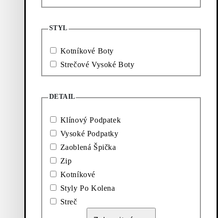
Objevte další
STYL
Kotníkové Boty
Loafers
Doplňky
Strečové Vysoké Boty
Baleríny
Vysoké
DETAIL
boty
a
Klínový Podpatek
kozačky
Vysoké Podpatky
Zaoblená Špička
Zip
Kotníkové
Styly Po Kolena
Streč