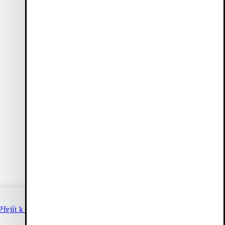
Přejít k pokladně