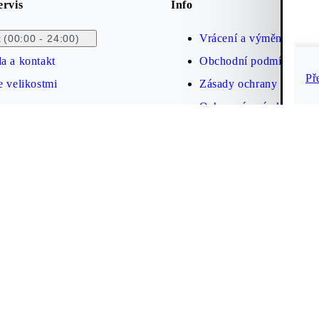
ervis
Info
Vrácení a výměna zboží
(00:00 - 24:00)
t
a a kontakt
Obchodní podmínky
Př
 velikostmi
Zásady ochrany osobníc
Ochranná známka
Prohlášení o přístupnos
Cookies