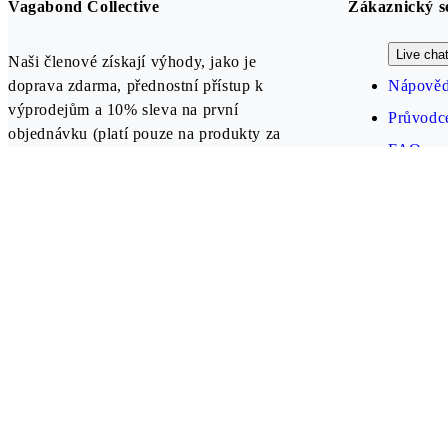
Vagabond Collective
Zákaznický s
Live cha
Naši členové získají výhody, jako je
doprava zdarma, přednostní přístup k
Nápověd
výprodejům a 10% sleva na první
Průvodce
objednávku (platí pouze na produkty za
FAQ
plnou cenu).
Vytvořit účet
Our payment methods
Czech Republic (CZK)
Follow us