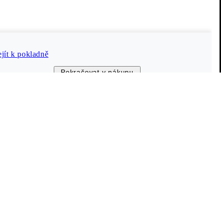
Vagabond Shoemakers
O nás
Kariéra
ejít k pokladně
h údajů
Tisk
Pokračovat v nákupu
Informace o společnosti
ti webu
Naše obchody a prodejci
The Shoemakers Journal
© 2026 Vagabond International