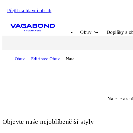
Přejít na hlavní obsah
Start page
Obuv
Doplňky a ob
Obuv
Editions: Obuv
Nate
Nate
je arch
Objevte naše nejoblíbenější styly