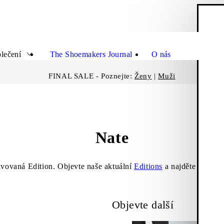
N
Zavřít
lečení
The Shoemakers Journal
O nás
FINAL SALE - Poznejte:
Ženy
|
Muži
Nate
ivovaná Edition. Objevte naše aktuální
Editions
a najděte si své n
Objevte další