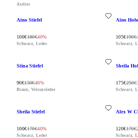
Atelier
Zu Favoriten hinzufügen: AINO STIEFEL (Schwarz, Leder)
Zu Favorit
Aino Stiefel
Aino Hohe
Reduzierter Preis:
Originalpreis:
Discount percentage:
Reduzierter
Origin
100
€
180
€
40%
105
€
190
€
Schwarz, Leder
Schwarz, 
Zu Favoriten hinzufügen: STINA STIEFEL (Braun, Veloursle
Zu Favorit
Stina Stiefel
Sheila Hoh
Reduzierter Preis:
Originalpreis:
Discount percentage:
Reduzierter
Origin
90
€
150
€
40%
175
€
250
€
Braun, Veloursleder
Schwarz, L
Zu Favoriten hinzufügen: SHEILA STIEFEL (Schwarz, Leder
Zu Favorit
Sheila Stiefel
Alex W Ch
Reduzierter Preis:
Originalpreis:
Discount percentage:
Reduzierter
Origin
100
€
170
€
40%
120
€
170
€
Schwarz, Leder
Schwarz, L