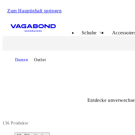
Zum Hauptinhalt springen
Start page
Schuhe
Accessoire
Start page
Damen
Outlet
Entdecke unverwechsel
136
Produkte