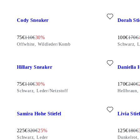
Zu Favoriten hinzufügen: CODY SNEAKER (Offwhite, Wildl
Zu Favorit
Cody Sneaker
Dorah Sti
Reduzierter Preis:
Originalpreis:
Discount percentage:
Reduzierter
Origin
75
€
110
€
30%
100
€
170
€
Offwhite, Wildleder/Komb
Schwarz, L
Zu Favoriten hinzufügen: HILLARY SNEAKER (Schwarz, Led
Zu Favorit
Hillary Sneaker
Daniella H
Reduzierter Preis:
Originalpreis:
Discount percentage:
Reduzierter
Origin
75
€
110
€
30%
170
€
240
€
Schwarz, Leder/Netzstoff
Hellbraun,
Zu Favoriten hinzufügen: SAMIRA HOHE STIEFEL (Schwarz
Zu Favorit
Samira Hohe Stiefel
Livia Stie
Reduzierter Preis:
Originalpreis:
Discount percentage:
Reduzierter
Origin
225
€
320
€
25%
125
€
180
€
Schwarz, Leder
Dunkelrot,