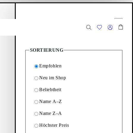
arenkorb
Filteroptionen
eßen
Schließen
136
Produkte
SORTIERUNG
Empfohlen
Neu im Shop
Beliebtheit
ine neuen Favoriten zu
Name A–Z
Name Z–A
Filter & Sortierung
Höchster Preis