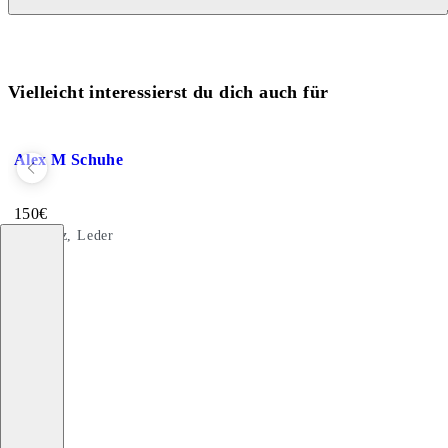
Vielleicht interessierst du dich auch für
Zu Favoriten hinzufügen: ALEX M SCHUHE (Schwarz, Leder)
Alex M Schuhe
Preis:
150
€
Schwarz, Leder