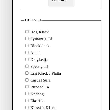
DETALJ
NKELBOOTS (Brun, Brush-Off Skinn)
Hög Klack
A/W 26 Collection
Fyrkantig Tå
Blockklack
Ankel
Dragkedja
LAR (Svart, Skinn)
Lägg till favorit: ILONA ANKELBOOTS (Svart, S
Spetsig Tå
Ilona Ankelboots
Nyhet
Låg Klack / Platta
Casual Sula
Pris:
1 900
kr
Rundad Tå
Svart, Skinn
Knähög
VLAR (Svart, Skinn/Kombination)
Lägg till favorit: NELLA ANKELBOOTS (Svart, 
Elastisk
Nella Ankelboots
Klassisk Klack