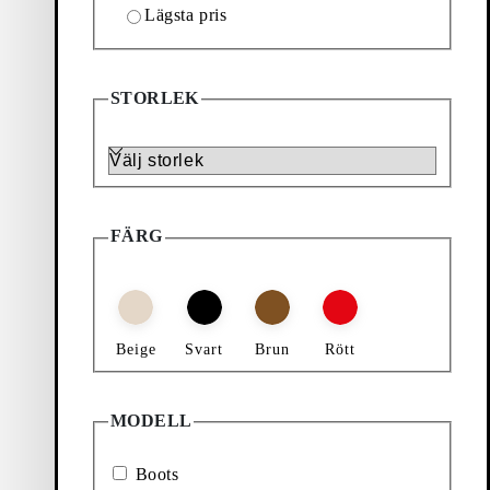
Lägsta pris
Filter & Sortering
STORLEK
Lägg till favorit: BLANCA ANKELBOOTS (Svart,
Storlek
Blanca Ankelboots
Pris:
1 700
kr
FÄRG
Svart, Skinn
Beige
Svart
Brun
Rött
MODELL
Boots