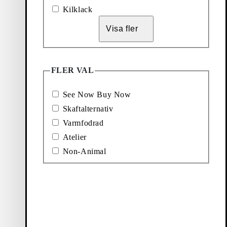
Mona Boots
Nyhet
Kilklack
Pris:
1 700
kr
Visa fler
Svart, Skinn / Kontrastkant
 (Svart, Skinn/Kombination)
Lägg till favorit: HEDDA ANKELBOOTS (Brun, S
FLER VAL
Hedda Ankelboots
See Now Buy Now
Pris:
1 700
kr
Skaftalternativ
Brun, Skinn/Kombination
Varmfodrad
Atelier
Non-Animal