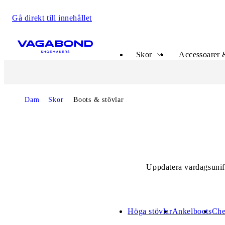
Gå direkt till innehållet
Start page
Skor
Accessoarer 
Start page
Dam
Skor
Boots & stövlar
Uppdatera vardagsunifor
Höga stövlar
Ankelboots
Che