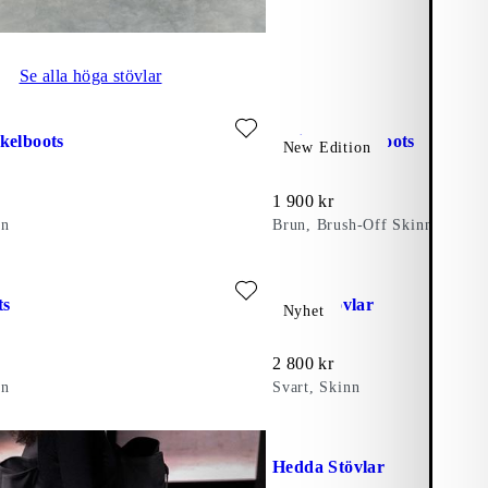
Se alla höga stövlar
favorit: KELSEY ANKELBOOTS (Svart, Skinn)
Lägg till favorit: ELVINA A
kelboots
Elvina Ankelboots
New Edition
Pris:
1 900
kr
nn
Brun, Brush-Off Skinn
avorit: LIVIA BOOTS (Svart, Skinn)
Lägg till favorit: LIVIA STÖV
ts
Livia Stövlar
Nyhet
Pris:
2 800
kr
nn
Svart, Skinn
Lägg till favorit: HEDDA STÖ
Hedda Stövlar