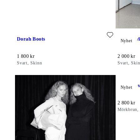
Lägg till favorit: DORAH BOOTS (Svart, Skinn)
Lägg till f
Dorah Boots
Ellis Stöv
Nyhet
Pris:
Pris:
1 800
kr
2 000
kr
Svart, Skinn
Svart, Ski
Lägg till f
Livia Stöv
Nyhet
Pris:
2 800
kr
Mörkbrun,