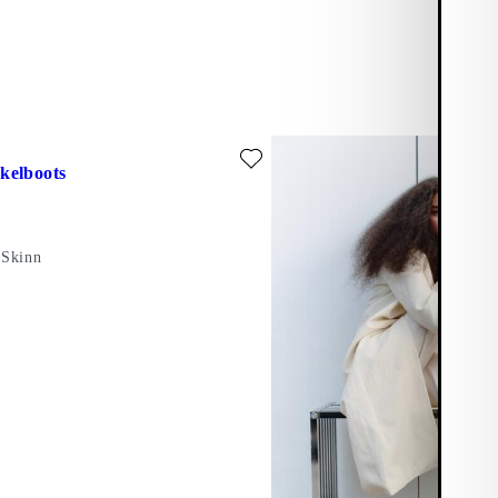
favorit: HEDDA ANKELBOOTS (Mörkbrun, Skinn)
kelboots
 Skinn