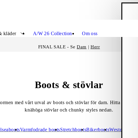
V
Stäng
& kläder
A/W 26 Collection
Om oss
FINAL SALE - Se
Dam
|
Herr
Boots & stövlar
men med vårt urval av boots och stövlar för dam. Hitta allt från 
knähöga stövlar och chunky styles nedan.
lseaboots
Varmfodrade boots
Stretchboots
Bikerboots
Westernboots