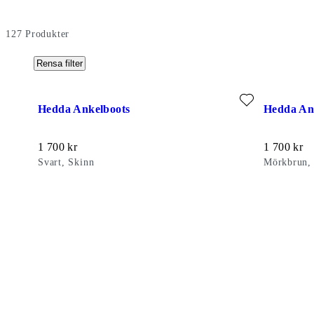
127
Produkter
Rensa filter
Lägg till favorit: HEDDA ANKELBOOTS (Svart, Skinn)
Lägg till 
Hedda Ankelboots
Hedda An
Pris:
Pris:
1 700
kr
1 700
kr
Svart, Skinn
Mörkbrun,