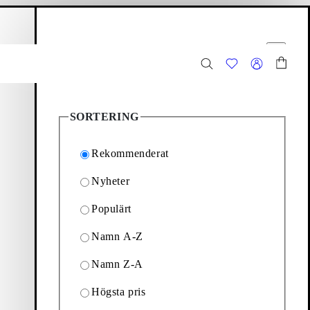
arukorg
Filteralternativ
Stäng
127
Produkter
SORTERING
Rekommenderat
Nyheter
Populärt
stilrena ankelboots till
Namn A-Z
Namn Z-A
Boots med snörning
Chunky boots
Högsta pris