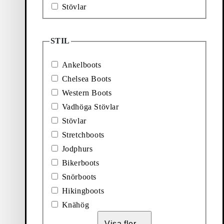
Stövlar
STIL
ÖVLAR (Mörkbrun, Mocka)
Lägg till favorit: FREYA STÖVLAR (Svart, Skinn
Freya Stövlar
Ankelboots
Chelsea Boots
Pris:
2 700
kr
Western Boots
Svart, Skinn
Vadhöga Stövlar
Stövlar
Stretchboots
Jodphurs
Bikerboots
Snörboots
Hikingboots
Knähög
Visa fler