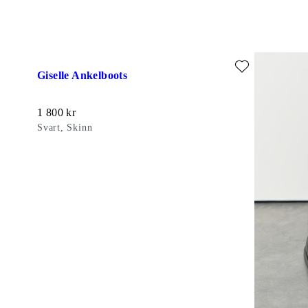
Lägg till favorit: GISELLE ANKELBOOTS (Svart, Skinn)
Giselle Ankelboots
Pris:
1 800
kr
Svart, Skinn