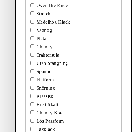
Over The Knee
Pris:
1 700
kr
Stretch
Svart, Skinn
Medelhög Klack
Vadhög
Platå
Chunky
Traktorsula
Utan Stängning
Spänne
Flatform
Snörning
Klassisk
Brett Skaft
Chunky Klack
Lös Passform
LBOOTS (Mörkbrun, Mocka)
Lägg till favorit: MONA BOOTS (Svart, Skinn / Ko
Taxklack