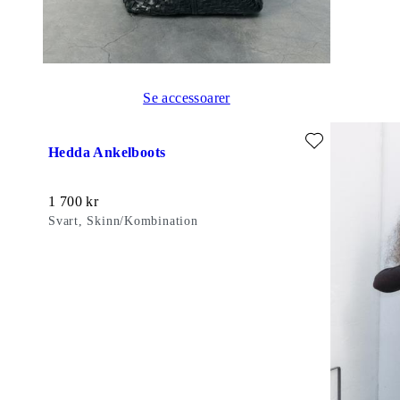
Se accessoarer
Lägg till favorit: HEDDA ANKELBOOTS (Svart, Skinn/Komb
Hedda Ankelboots
Pris:
1 700
kr
Svart, Skinn/Kombination