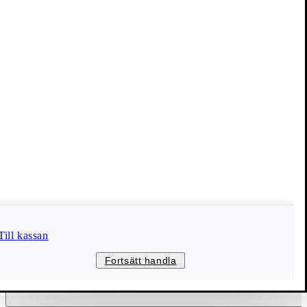
Till kassan
Fortsätt handla