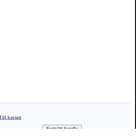
Till kassan
Fortsätt handla