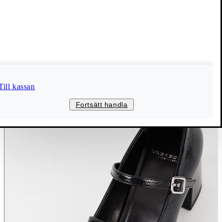
Till kassan
Fortsätt handla