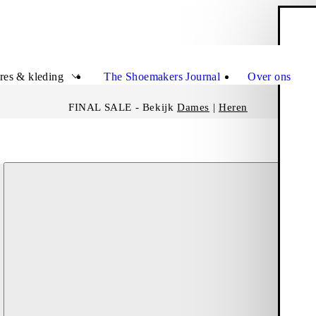
W
Sluit
res & kleding
The Shoemakers Journal
Over ons
FINAL SALE - Bekijk
Dames
|
Heren