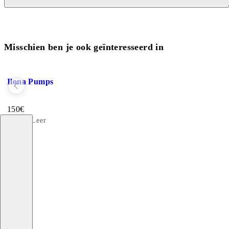
Misschien ben je ook geïnteresseerd in
Favoriet toevoegen: ILONA PUMPS (Zwart, Leer)
Ilona Pumps
Prijs:
150
€
Zwart, Leer