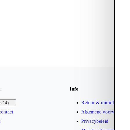
t
Info
Retour & omruilen
0-24)
contact
Algemene voorwaarden
s
Privacybeleid