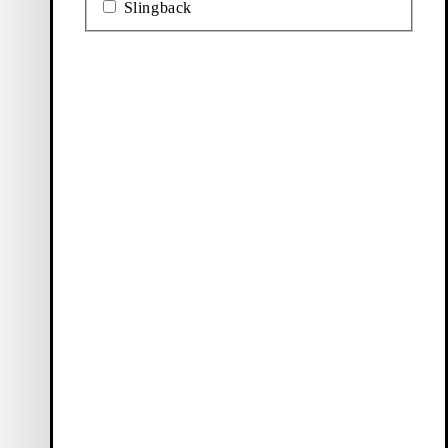
Slingback
Ballerina's
Laarzen