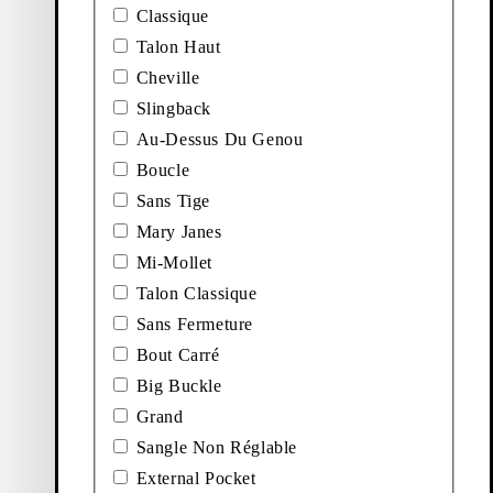
Classique
Talon Haut
Cheville
Slingback
Au-Dessus Du Genou
Découvrir les
bottes
Boucle
Ajouter aux favoris: ILONA BOTTINES (Noir, Cuir)
Ajouter aux favoris: ALEYA B
Sans Tige
Nouveauté
Nouveauté
Ilona Bottines
Aleya Ballerines
Mary Janes
Mi-Mollet
Prix de vente:
Prix de vente:
180
€
130
€
Talon Classique
Noir, Cuir
Marron Foncé, Cuir Verni
Sans Fermeture
Ajouter aux favoris: ALEYA BALLERINES (Noir, Cuir)
Nouveauté
Aleya Ballerines
Bout Carré
Big Buckle
Prix de vente:
130
€
Grand
Noir, Cuir
Sangle Non Réglable
Ajouter aux favoris: EXTRA LONG GLOVE W (Gris Clair, Cui
External Pocket
Extra Long Glove W