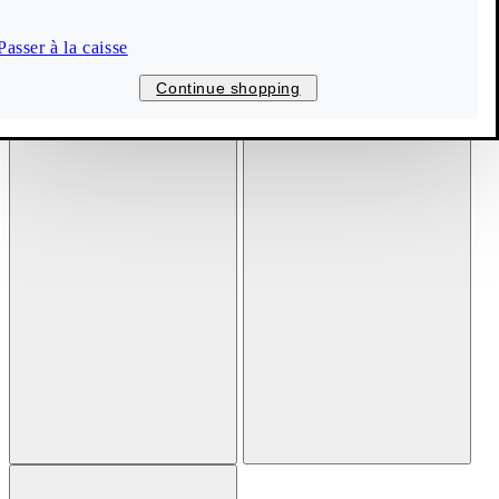
Passer à la caisse
Continue shopping