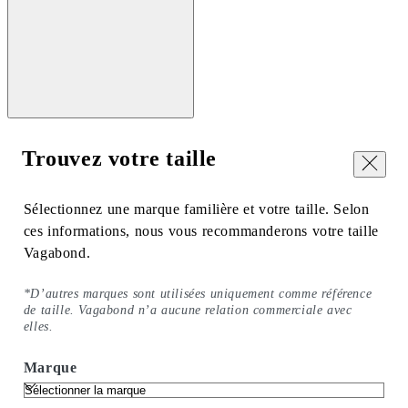
Trouvez votre taille
Fermer
Sélectionnez une marque familière et votre taille. Selon
ces informations, nous vous recommanderons votre taille
Vagabond.
*D’autres marques sont utilisées uniquement comme référence
de taille. Vagabond n’a aucune relation commerciale avec
elles.
Marque